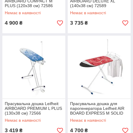
AIRBOARD COMPACT M
AIRBOARD DELUXE XL
PLUS (120х38 см) 72586
(140х38 см) 72589
Немає в наявності
Немає в наявності
4 900
3 735
₴
₴
Прасувальна дошка Leifheit
Прасувальна дошка для
AIRBOARD PREMIUM L PLUS
парогенератора Leifheit AIR
(130х38 см) 72566
BOARD EXPRESS M SOLID
(120х38 см) 72565 557755
Немає в наявності
Немає в наявності
3 419
4 700
₴
₴