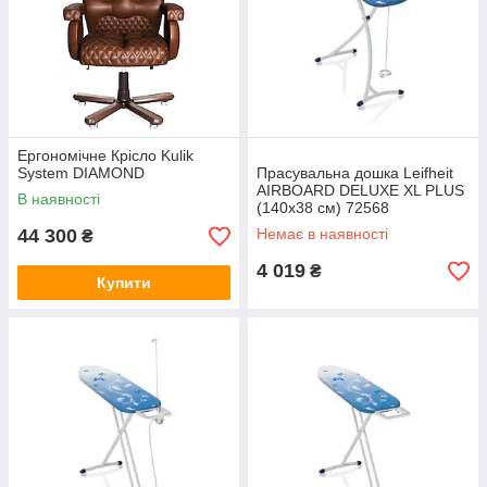
Ергономічне Крісло Kulik
System DIAMOND
Прасувальна дошка Leifheit
AIRBOARD DELUXE XL PLUS
В наявності
(140х38 см) 72568
44 300
Немає в наявності
₴
4 019
₴
Купити