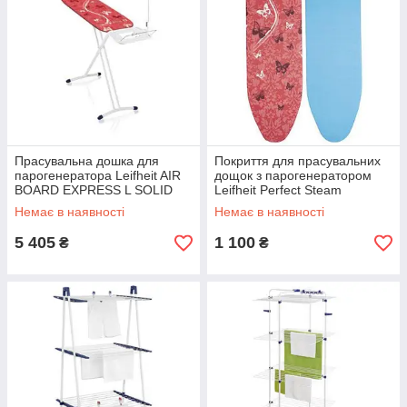
Прасувальна дошка для
Покриття для прасувальних
парогенератора Leifheit AIR
дощок з парогенератором
BOARD EXPRESS L SOLID
Leifheit Perfect Steam
(130х38 см) 72567
Airboard Express Universal
Немає в наявності
Немає в наявності
(140x45 см)
5 405
1 100
₴
₴