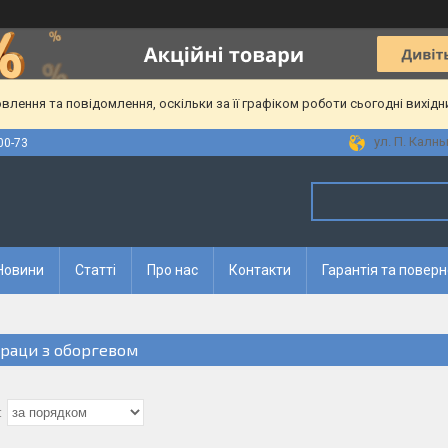
лення та повідомлення, оскільки за її графіком роботи сьогодні вихід
ул. П. Калны
00-73
Новини
Статті
Про нас
Контакти
Гарантія та повер
раци з оборгевом