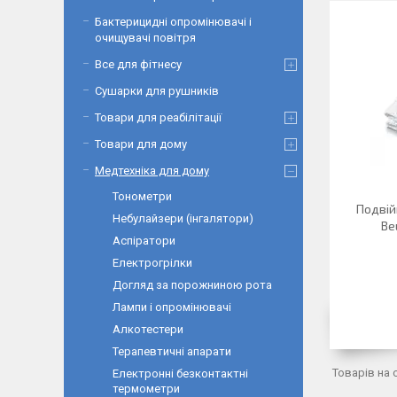
Бактерицидні опромінювачі і
очищувачі повітря
Все для фітнесу
Сушарки для рушників
Товари для реабілітації
Товари для дому
Медтехніка для дому
Тонометри
Подвій
Небулайзери (інгалятори)
Be
Аспіратори
Електрогрілки
Догляд за порожниною рота
Лампи і опромінювачі
Алкотестери
Терапевтичні апарати
Електронні безконтактні
термометри