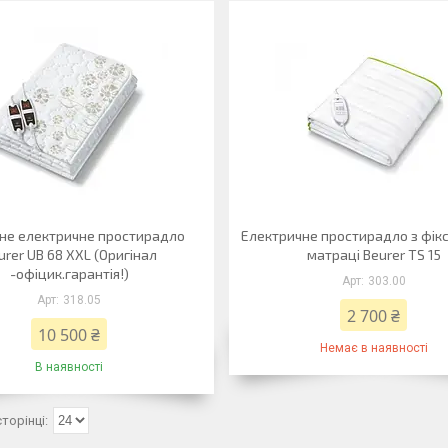
не електричне простирадло
Електричне простирадло з фік
urer UB 68 XXL (Оригінал
матраці Beurer TS 15
-офіцик.гарантія!)
303.00
318.05
2 700 ₴
10 500 ₴
Немає в наявності
В наявності