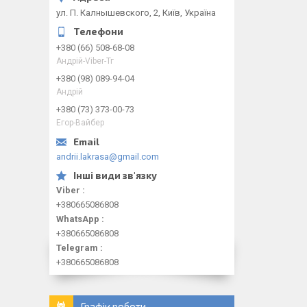
ул. П. Калнышевского, 2, Київ, Україна
+380 (66) 508-68-08
Андрій-Viber-Тг
+380 (98) 089-94-04
Андрій
+380 (73) 373-00-73
Егор-Вайбер
andrii.lakrasa@gmail.com
Viber
+380665086808
WhatsApp
+380665086808
Telegram
+380665086808
Графік роботи