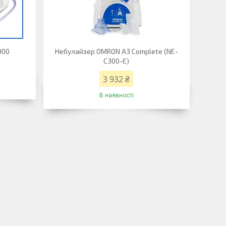
900
Небулайзер OMRON A3 Complete (NE-
C300-E)
3 932 ₴
В наявності