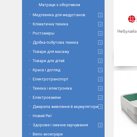
Матраци з оборгевом
Медтехніка для медустанов
Кліматична техніка
Небулайз
Ростомеры
Дрібна побутова техніка
Товари для масажу
Товари для дітей
Краса і догляд
Електротранспорт
Техніка і електроніка
Електрокаміни
Джерела живлення й акумулятори
Новий Рік!
Здорове і смачне харчування
Вело-аксесуари