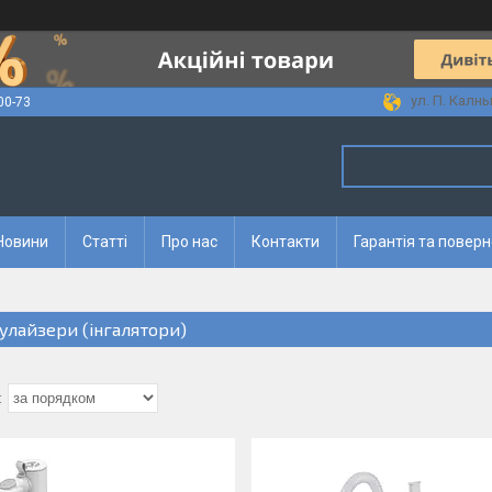
ул. П. Калны
00-73
Новини
Статті
Про нас
Контакти
Гарантія та повер
улайзери (інгалятори)