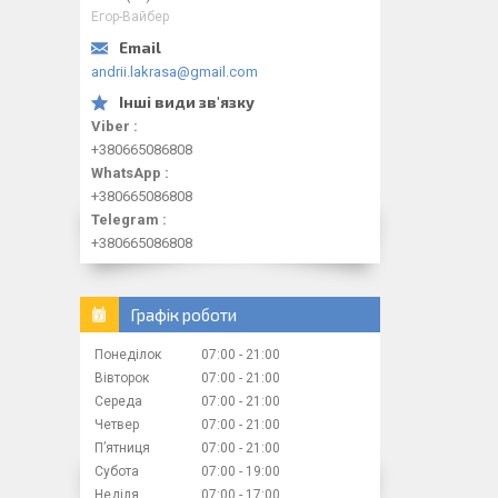
Егор-Вайбер
andrii.lakrasa@gmail.com
Viber
+380665086808
WhatsApp
+380665086808
Telegram
+380665086808
Графік роботи
Понеділок
07:00
21:00
Вівторок
07:00
21:00
Середа
07:00
21:00
Четвер
07:00
21:00
Пʼятниця
07:00
21:00
Субота
07:00
19:00
Неділя
07:00
17:00