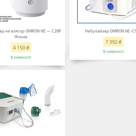
ер інгалятор OMRON NE — C28P
Небулайзер OMRON NE-C
Японія
7 392 ₴
4 150 ₴
В наявності
В наявності