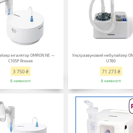
йзер інгалятор OMRON NE —
Ультразвуковий небулайзер O
C105P Японія
U780
3 750 ₴
71 273 ₴
В наявності
В наявності