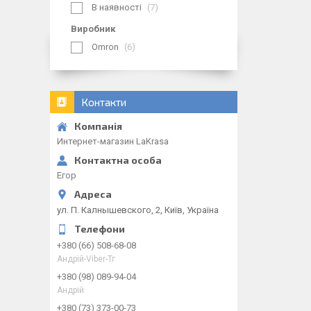
В наявності
7
Виробник
Omron
6
Контакти
Интернет-магазин LaKrasa
Егор
ул. П. Калнышевского, 2, Київ, Україна
+380 (66) 508-68-08
Андрій-Viber-Тг
+380 (98) 089-94-04
Андрій
+380 (73) 373-00-73