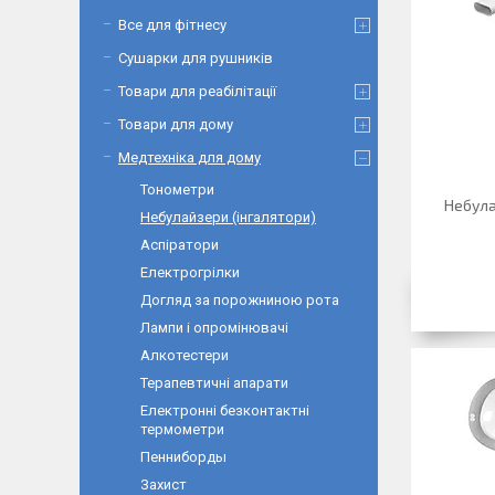
Все для фітнесу
Сушарки для рушників
Товари для реабілітації
Товари для дому
Медтехніка для дому
Тонометри
Небула
Небулайзери (інгалятори)
Аспіратори
Електрогрілки
Догляд за порожниною рота
Лампи і опромінювачі
Алкотестери
Терапевтичні апарати
Електронні безконтактні
термометри
Пенниборды
Захист