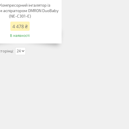
: Компресорний інгалятор із
м аспіратором OMRON DuoBaby
(NE-C301-E)
4 478 ₴
В наявності