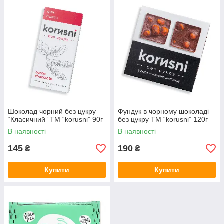
Шоколад чорний без цукру
Фундук в чорному шоколаді
“Класичний” ТМ “korusni” 90г
без цукру ТМ “korusni” 120г
В наявності
В наявності
145
190
₴
₴
Купити
Купити