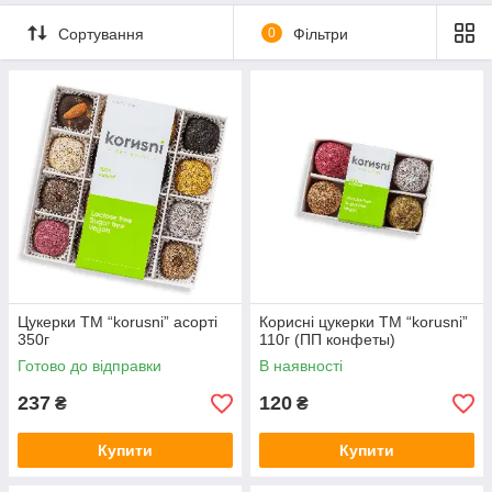
Сортування
0
Фільтри
Цукерки ТМ “korusni” асорті
Корисні цукерки ТМ “korusni”
350г
110г (ПП конфеты)
Готово до відправки
В наявності
237
120
₴
₴
Купити
Купити