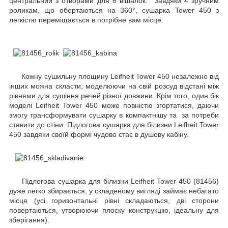
центральний з отворами для 6 вішалок. Завдяки 4 зручним
роликам, що обертаються на 360°, сушарка Tower 450 з
легкістю переміщається в потрібне вам місце.
Кожну сушильну площину Leifheit Tower 450 незалежно від
інших можна скласти, моделюючи на свій розсуд відстані між
рівнями для сушіння речей різної довжини. Крім того, один бік
моделі Leifheit Tower 450 може повністю згортатися, даючи
змогу трансформувати сушарку в компактнішу та за потреби
ставити до стіни. Підлогова сушарка для білизни Leifheit Tower
450 завдяки своїй формі чудово стає в душову кабіну.
Підлогова сушарка для білизни Leifheit Tower 450 (81456)
дуже легко збирається, у складеному вигляді займає небагато
місця (усі горизонтальні рівні складаються, дві сторони
повертаються, утворюючи плоску конструкцію, ідеальну для
зберігання).