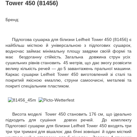
Tower 450 (81456)
Бренд:
Підлогова сушарка для білизни Leifheit Tower 450 (81456) є
найбільш місткою й універсальною з підлогових сушарок,
водночас займає мінімальну площу завдяки своїй формі та
має бездоганну стійкість. Загальна довжина струн усіх
сушильних рівнів становить 45 метрів, що дає змогу розвісити
велику кількість речей — до 5 завантажень пральної машини.
Каркас сушарки Leifheit Tower 450 виготовлений зі сталі та
покритий якісною емаллю, струни самоочисні, металеві та
покриті спеціальним пластиком.
Висота моделі Tower 450 становить 176 см, що ідеально
підходить для сушіння довгих речей. До комплекту
Підлогової сушарки для білизни Leifheit Tower 450 входять три
три три тримачі для вішалок: два бічні зовнішні й один місткий