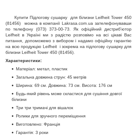
Купити Підлогову сушарку для білизни Leifheit Tower 450
(81456) можна в компанії Lakrasa.com.ua зателефонувавши
по телефону (073) 373-00-73. Як офіційний дистриб'ютор
Leifheit в Україні ми з радістю розповімо на всі цікаві Вас
питання, допоможемо з вибором і надамо офіційну гарантію
на всю продукцію Leifheit і зокрема на підлогову сушарку для
білизни Leifheit Tower 450 (81456).
Характеристики:
Матеріал: метал, пластик
Загальна довжина струн: 45 метрів
Ширина: 69 см. Довжина: 73 см. Висота: 176 см
Будь-який рівень може скластися для сушіння довгої
білизни
Три три тримачі для вішалок
Ролики для зручного переміщення
Виготовлено: Франція
Гарантія: 3 роки