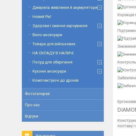
Джерела живлення й акумулятори
Корекція 
Новий Рік!
Здорове і смачне харчування
Підтримка
Вело-аксесуари
Товари для військових
Зниження
НА СКЛАДУ В НАЛИЧІ
Контроль
Посуд для зберігання
Кухонні аксесуари
Забезпече
Комплектуючі до дронів
Фотогалерея
Ергономік
Про нас
DIAMO
Відгуки
Конструкц
поставу і
Контакти