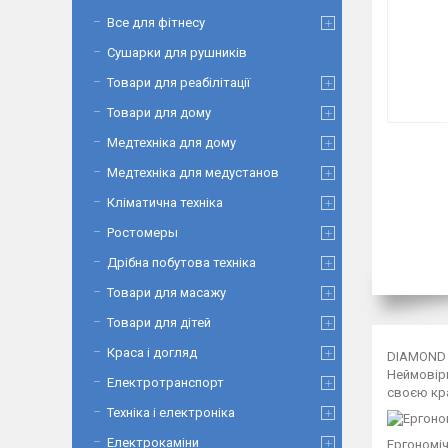
Все для фітнесу
Сушарки для рушників
Товари для реабілітації
Товари для дому
Медтехніка для дому
Медтехніка для медустанов
Кліматична техніка
Ростомеры
Дрібна побутова техніка
Товари для масажу
Товари для дітей
Краса і догляд
DIAMOND -
Неймовірн
Електротранспорт
своєю кр
Техніка і електроніка
Електрокаміни
Ергономіч