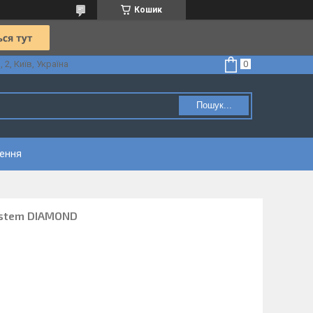
Кошик
2, Київ, Україна
Пошук...
нення
System DIAMOND