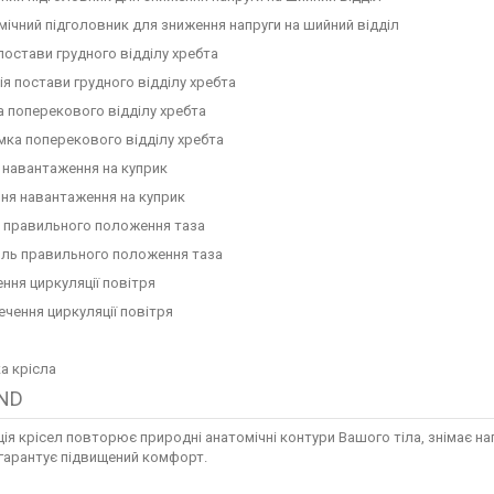
постави грудного відділу хребта
 поперекового відділу хребта
 навантаження на куприк
 правильного положення таза
ння циркуляції повітря
а крісла
ND
ія крісел повторює природні анатомічні контури Вашого тіла, знімає н
 гарантує підвищений комфорт.