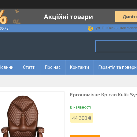
ул. П. Калнышевского, 
00-73
Новини
Статті
Про нас
Контакти
Гарантія та повер
Ергономічне Крісло Kulik 
В наявності
44 300 ₴