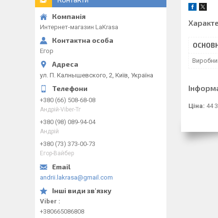
Характ
Интернет-магазин LaKrasa
ОСНОВН
Егор
Виробни
ул. П. Калнышевского, 2, Київ, Україна
Інформ
+380 (66) 508-68-08
Ціна:
44 3
Андрій-Viber-Тг
+380 (98) 089-94-04
Андрій
+380 (73) 373-00-73
Егор-Вайбер
andrii.lakrasa@gmail.com
Viber
+380665086808