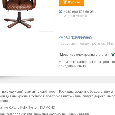
Купити
+380 (66) 508-68-08
Андрій-Viber-Тг
повернення товару протягом 14 дн
У компанії підключені електронні п
покидаючи сайту.
 це вишуканий діамант вищої якості. Розкішна модель є бездоганним вті
ий дизайн крісла в точності повторює витончений силует дорогоцінного
асою.
ний підголовник для зниження напруги на шийний відділ