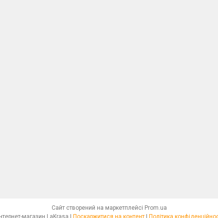
Сайт створений на маркетплейсі
Prom.ua
Интернет-магазин LaKrasa |
Поскаржитися на контент
|
Політика конфіденційнос