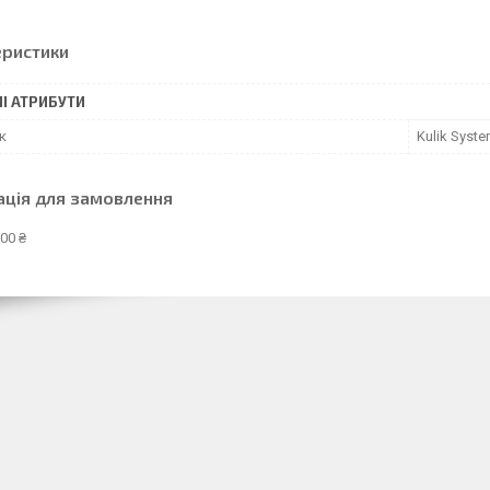
еристики
І АТРИБУТИ
к
Kulik Syst
ація для замовлення
00 ₴