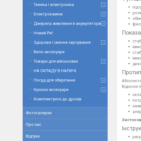
Техніка і електроніка
підт
розв
Електрокаміни
обме
Джерела живлення й акумулятори
фікс
Показа
Новий Рік!
стаб
Здорове і смачне харчування
іммо
Вело-аксесуари
стаб
іммо
Товари для військових
дизо
НА СКЛАДУ В НАЛИЧІ
Протип
Посуд для зберігання
Абсолютн
Відносні 
Кухонні аксесуари
скл
Комплектуючі до дронів
потр
наяв
алер
Фотогалерея
Застосов
Про нас
Інстру
Відгуки
регу