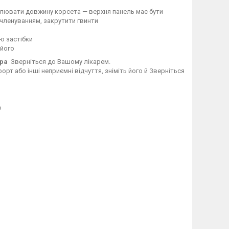
егулювати довжину корсета — верхня панель має бути
зчленуванням, закрутити гвинти
ю застібки
 його
ора
Зверніться до Вашому лікарем.
рт або інші неприємні відчуття, зніміть його й Зверніться
о