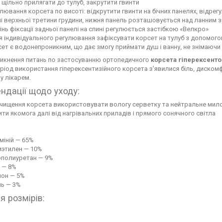
щільно прилягати до тулуб, закрутити гвинти
лювання корсета по висоті: відкрутити гвинти на бічних панелях, відр
ні верхньої третини грудини, нижня панель розташовується над ланним 
інь фіксації задньої панелі на спині регулюється застібкою «Велкро»
я індивідуального регулювання зафіксувати корсет на тулуб з допомого
ет є водонепроникним, що дає змогу приймати душ і ванну, не знімаючи
никнення питань по застосуванню ортопедичного
корсета гіперексент
ріод використання гіперексентизійного корсета з'явилися біль, дискомфо
у лікарем.
ндації щодо уходу:
 чищення корсета використовувати вологу серветку та нейтральне мил
ти якомога далі від нагрівальних приладів і прямого сонячного світла
міній — 65%
иэтилен — 10%
ополиуретан — 9%
 — 8%
лон — 5%
ль — 3%
я розмірів: