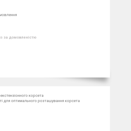
амовлення
ів
за домовленістю
рекстензіонного корсета
соті для оптимального розташування корсета