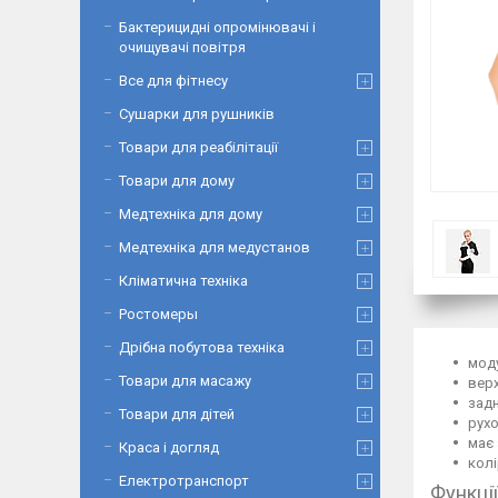
Бактерицидні опромінювачі і
очищувачі повітря
Все для фітнесу
Сушарки для рушників
Товари для реабілітації
Товари для дому
Медтехніка для дому
Медтехніка для медустанов
Кліматична техніка
Ростомеры
Дрібна побутова техніка
моду
Товари для масажу
верх
задн
Товари для дітей
рух
має 
Краса і догляд
колі
Електротранспорт
Функції