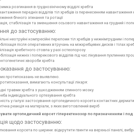
римка розгинання в груднозінічному відділі хребта
антаження передніх відділів тіл хребців із перенесенням навантаження н
ження бічного згинання та ротації
ація, стабілізація та зменшення осьового навантаження на грудний і по
ння до застосуванню:
ільні неотруйні компресійні переломи тіл хребців у нижнімгрудним і поп
білізація після оперативних втручань на міжхребцевих дисків і тілах хре
ілізація хребетного стовпа у разі остеопорозу
білізація нижніх і поперекового відділів під час лікування пухлинних про
нтогенетичні хвороби хребта
оказання до застосуванню:
их протипоказань не выявлено.
протипоказання, вимагають консультації лікаря:
адні травми хребта з ушкодженням спинного мозку
еба індивідуального ортезування хребта
ність у галузі застосування ортопедичного корсета контактних дермати
гічна реакція на матеріали, з яких виготовлений виріб
увати ортопедичний корсет гіперектенозор по призначенням і под
кція щодо застосуванню:
лювання корсета по ширини: відкрутити гвинти на верхньої панелі, вибра