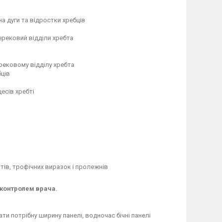
а дуги та відростки хребців
перековий відділи хребта
ерековому відділу хребта
бців
цесів хребті
тів, трофічних виразок і пролежнів
 контролем врача.
ти потрібну ширину панелі, водночас бічні панелі