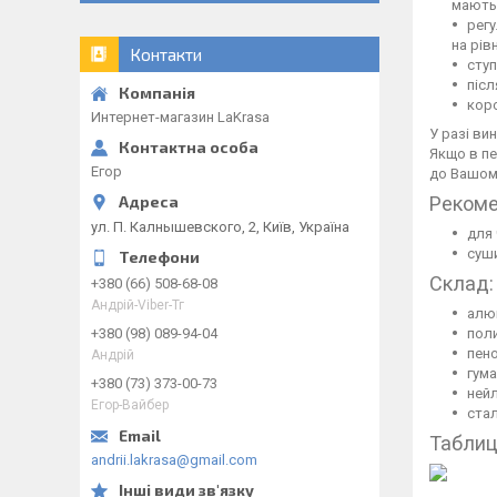
мають 
регу
на рів
Контакти
ступ
післ
корс
Интернет-магазин LaKrasa
У разі ви
Якщо в пе
Егор
до Вашом
Рекоме
ул. П. Калнышевского, 2, Київ, Україна
для
суши
Склад:
+380 (66) 508-68-08
Андрій-Viber-Тг
алю
+380 (98) 089-94-04
пол
пен
Андрій
гума
+380 (73) 373-00-73
ней
Егор-Вайбер
ста
Таблиц
andrii.lakrasa@gmail.com