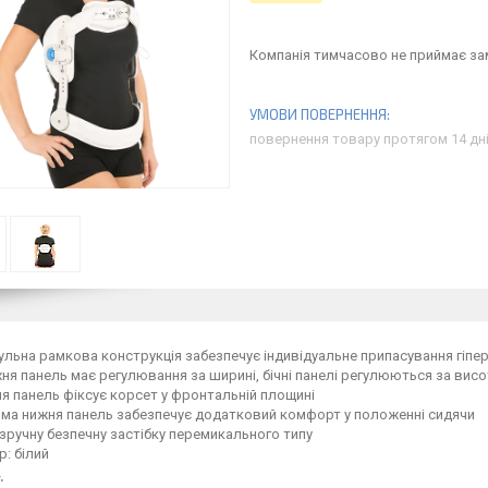
Компанія тимчасово не приймає з
повернення товару протягом 14 дн
льна рамкова конструкція забезпечує індивідуальне припасування гіпе
ня панель має регулювання за ширині, бічні панелі регулюються за ви
я панель фіксує корсет у фронтальній площині
ома нижня панель забезпечує додатковий комфорт у положенні сидячи
зручну безпечну застібку перемикального типу
р: білий
: