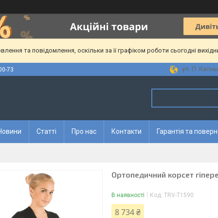
лення та повідомлення, оскільки за її графіком роботи сьогодні вихід
ул. П. Калны
00-73
Новини
Статті
Про нас
Контакти
Гарантія та повер
Ортопедичний корсет гіпере
В наявності
Код:
TRV-T1590
8 734 ₴