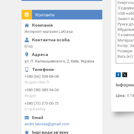
Енергоощ
З'єднува
USB-кабе
Контакти
Захист в
Ручка дл
Вбудован
Интернет-магазин LaKrasa
У компле
Матеріал
Колір: З
Егор
Розміри: 
Вага (кг):
ул. П. Калнышевского, 2, Київ, Україна
+380 (66) 508-68-08
Андрій-Viber-Тг
Інформ
+380 (98) 089-94-04
Ціна:
5 74
Андрій
+380 (73) 373-00-73
Егор-Вайбер
andrii.lakrasa@gmail.com