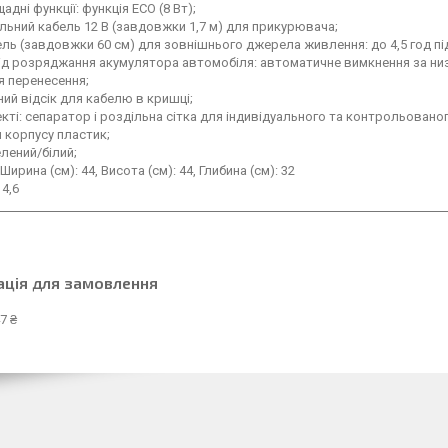
адні функції: функція ECO (8 Вт);
льний кабель 12 В (завдовжки 1,7 м) для прикурювача;
ль (завдовжки 60 см) для зовнішнього джерела живлення: до 4,5 год під
ід розряджання акумулятора автомобіля: автоматичне вимкнення за низ
я перенесення;
ий відсік для кабелю в кришці;
кті: сепаратор і роздільна сітка для індивідуального та контрольовано
 корпусу пластик;
елений/білий;
Ширина (см): 44, Висота (см): 44, Глибина (см): 32
 4,6
ація для замовлення
7 ₴