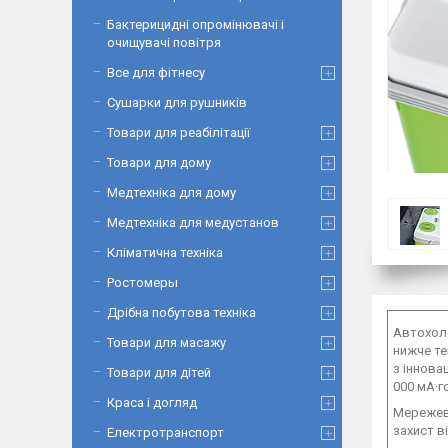
Бактерицидні опромінювачі і
очищувачі повітря
Все для фітнесу
Сушарки для рушників
Товари для реабілітації
Товари для дому
Медтехніка для дому
Медтехніка для медустанов
Кліматична техніка
Ростомеры
Дрібна побутова техніка
Автохоло
Товари для масажу
нижче те
з іннова
Товари для дітей
000 мА·г
Краса і догляд
Мережеве
захист в
Електротранспорт