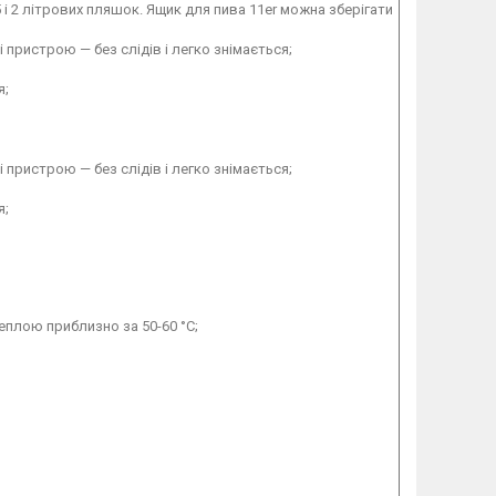
,5 і 2 літрових пляшок. Ящик для пива 11er можна зберігати
пристрою — без слідів і легко знімається;
я;
пристрою — без слідів і легко знімається;
я;
еплою приблизно за 50-60 °C;