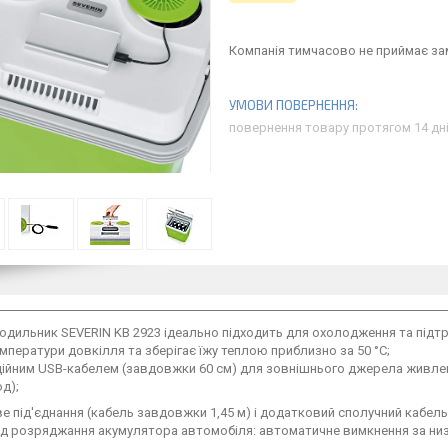
Компанія тимчасово не приймає з
повернення товару протягом 14 дн
дильник SEVERIN KB 2923 ідеально підходить для охолодження та підтр
мператури довкілля та зберігає їжу теплою приблизно за 50 °C;
ційним USB-кабелем (завдовжки 60 см) для зовнішнього джерела живлення
од);
 під'єднання (кабель завдовжки 1,45 м) і додатковий сполучний кабель
ід розряджання акумулятора автомобіля: автоматичне вимкнення за низ