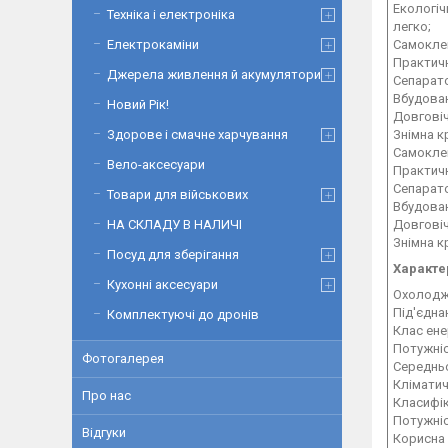
Екологіч
Техніка і електроніка
легко;
Електрокаміни
Самоклей
Практичн
Джерела живлення й акумулятори
Сепарато
Вбудован
Новий Рік!
Довговіч
Здорове і смачне харчування
Знімна к
Самоклей
Вело-аксесуари
Практичн
Сепарато
Товари для військових
Вбудован
НА СКЛАДУ В НАЛИЧІ
Довговіч
Знімна к
Посуд для зберігання
Характе
Кухонні аксесуари
Охолоджу
Під'єдна
Комплектуючі до дронів
Клас ене
Потужніс
Фотогалерея
Середньо
Кліматич
Про нас
Класифік
Потужніс
Відгуки
Корисна 