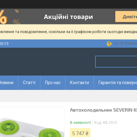
лення та повідомлення, оскільки за її графіком роботи сьогодні вихід
ул. П. Калны
00-73
Новини
Статті
Про нас
Контакти
Гарантія та повер
Автохолодильник SEVERIN KB
В наявності
Код:
KB 2923
5 747 ₴