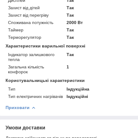
Дисплей
Так
Захист від дітей
Так
Захист від перегріву
Так
Споживана потужність
2000 Вт
Таймер
Так
Терморегулятор
Так
Характеристики варильної поверхні
Індикатор залишкового
Так
тепла
Загальна кількість
1
конфорок
Користувальницькі характеристики
Тип
Індукційна
Тип електричних нагрівачів
Індукційні
Приховати
Умови доставки
Доставка здійснюється тільки по передоплаті.