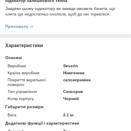
Індикатор залишкового тепла
Завдяки цьому індикатору ви завжди зможете бачити, що
плита ще недостатньо охолола, щоб до неї торкатися.
Приховати
Характеристики
Основні
Виробник
Severin
Країна виробник
Німеччина
Покриття варильної
склокераміка
поверхні
Тип управління
Сенсорне
Колір корпусу
Чорний
Габаритні розміри
Вага
2.1 кг
Додаткові функції і характеристики