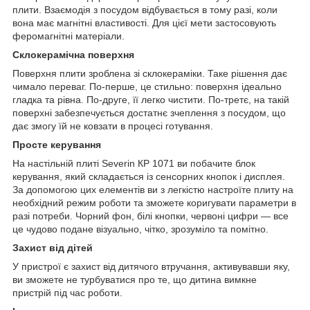
плити. Взаємодія з посудом відбувається в тому разі, коли
вона має магнітні властивості. Для цієї мети застосовують
феромагнітні матеріали.
Склокерамічна поверхня
Поверхня плити зроблена зі склокераміки. Таке рішення дає
чимало переваг. По-перше, це стильно: поверхня ідеально
гладка та рівна. По-друге, її легко чистити. По-третє, на такій
поверхні забезпечується достатнє зчеплення з посудом, що
дає змогу їй не ковзати в процесі готування.
Просте керування
На настільній плиті Severin КР 1071 ви побачите блок
керування, який складається із сенсорних кнопок і дисплея.
За допомогою цих елементів ви з легкістю настроїте плиту на
необхідний режим роботи та зможете коригувати параметри в
разі потреби. Чорний фон, білі кнопки, червоні цифри — все
це чудово подане візуально, чітко, зрозуміло та помітно.
Захист від дітей
У пристрої є захист від дитячого втручання, активувавши яку,
ви зможете не турбуватися про те, що дитина вимкне
пристрій під час роботи.