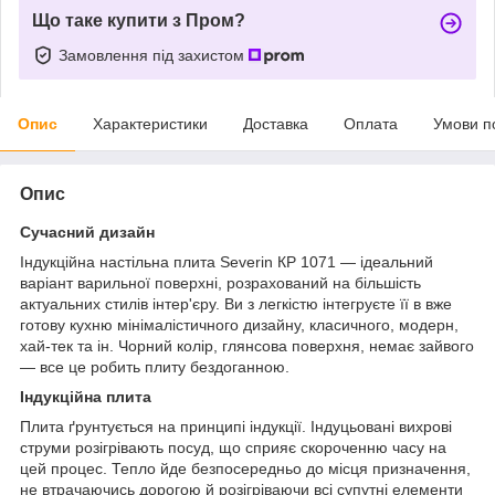
Що таке купити з Пром?
Замовлення під захистом
Опис
Характеристики
Доставка
Оплата
Умови п
Опис
Сучасний дизайн
Індукційна настільна плита Severin КР 1071 — ідеальний
варіант варильної поверхні, розрахований на більшість
актуальних стилів інтер'єру. Ви з легкістю інтегруєте її в вже
готову кухню мінімалістичного дизайну, класичного, модерн,
хай-тек та ін. Чорний колір, глянсова поверхня, немає зайвого
— все це робить плиту бездоганною.
Індукційна плита
Плита ґрунтується на принципі індукції. Індуцьовані вихрові
струми розігрівають посуд, що сприяє скороченню часу на
цей процес. Тепло йде безпосередньо до місця призначення,
не втрачаючись дорогою й розігріваючи всі супутні елементи