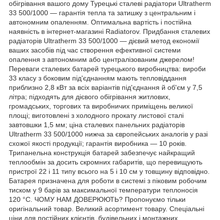
обігрівання вашого дому Турецькі сталеві радіатори Ultratherm
33 500/1000 — гарантія тепла та затишку з центральним і
автономним опаленням. Оптимальна вартість і постійна
наявність в інтернет-магазині Radiatorov. Придбання сталевих
радіаторів Ultratherm 33 500/1000 — дієвий метод економії
ваших засобів під час створення ефективної системи
опалення з автономним або централізованим джерелом!
Переваги сталевих батарей турецького виробництва: вироби
33 класу з боковим під'єднанням мають тепловіддання
приблизно 2,8 кВт за всіх варіантів під'єднання й об'єм у 7,5
літра; підходять для дієвого обігрівання житлових,
громадських, торгових та виробничих приміщень великої
площі; виготовлені з холодного прокату листової сталі
завтовшки 1,5 мм; ціна сталевих панельних радіаторів
Ultratherm 33 500/1000 нижча за європейських аналогів у разі
схожої якості продукції; гарантія виробника — 10 років.
Трипанельна конструкція батарей забезпечує найкращий
теплообмін за досить скромних габаритів, що перевищують
пристрої 22 і 11 типу всього на 5 і 10 см у товщину відповідно.
Батарея призначена для роботи в системі з піковим робочим
тиском у 9 барів за максимальної температури теплоносія
120 °C. ЧОМУ НАМ ДОВЕРЮЮТЬ? Пропонуємо тільки
оригінальний товар. Великий асортимент товару. Спеціальні
ціни для постійних клієнтів, будівельних і монтажних