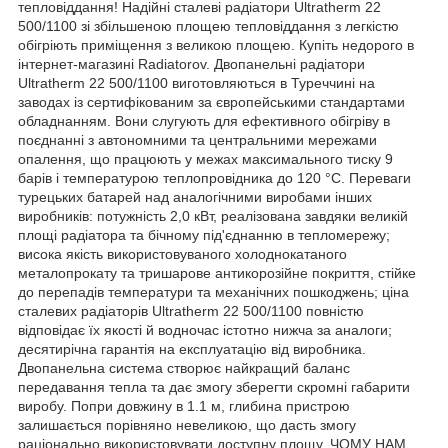
тепловіддання! Надійні сталеві радіатори Ultratherm 22
500/1100 зі збільшеною площею тепловіддання з легкістю
обігріють приміщення з великою площею. Купіть недорого в
інтернет-магазині Radiatorov. Двопанельні радіатори
Ultratherm 22 500/1100 виготовляються в Туреччині на
заводах із сертифікованим за європейськими стандартами
обладнанням. Вони слугують для ефективного обігріву в
поєднанні з автономними та центральними мережами
опалення, що працюють у межах максимального тиску 9
барів і температурою теплопровідника до 120 °C. Переваги
турецьких батарей над аналогічними виробами інших
виробників: потужність 2,0 кВт, реалізована завдяки великій
площі радіатора та бічному під'єднанню в тепломережу;
висока якість використовуваного холоднокатаного
металопрокату та тришарове антикорозійне покриття, стійке
до перепадів температури та механічних пошкоджень; ціна
сталевих радіаторів Ultratherm 22 500/1100 повністю
відповідає їх якості й водночас істотно нижча за аналоги;
десятирічна гарантія на експлуатацію від виробника.
Двопанельна система створює найкращий баланс
передавання тепла та дає змогу зберегти скромні габарити
виробу. Попри довжину в 1.1 м, глибина пристрою
залишається порівняно невеликою, що дасть змогу
раціонально використовувати доступну площу. ЧОМУ НАМ