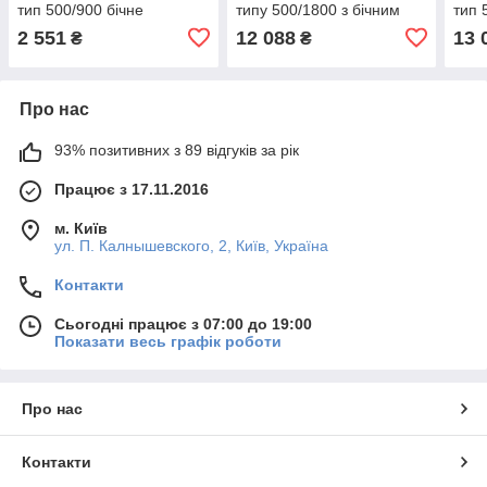
тип 500/900 бічне
типу 500/1800 з бічним
тип 
під'єднання (Туреччина)
під'єднанням, Туреччина
під'
2 551
12 088
13 
₴
₴
Про нас
93% позитивних з 89 відгуків за рік
Працює з 17.11.2016
м. Київ
ул. П. Калнышевского, 2, Київ, Україна
Контакти
Сьогодні працює з 07:00 до 19:00
Показати весь графік роботи
Про нас
Контакти