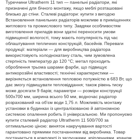
Туреччини Ultratherm 11 тип — панельні радіатори, які
призначені для бічного монтажу, якщо меблі розташовані
близько до стіни. Сталеві радіатори: купити з вигодою
Встановлення панельних радіаторів можливе в приміщеннях
житлового та промислового типу. Завдяки особливостям
виготовлення приладів вони здатні переносити умови
підвищеної вологості, тому мають популярність під час
облаштування тепличних конструкцій, басейнів. Переваги
продукції: матеріали — для виробництва радіатора
використовують холоднокатану сталь, чим зумовлена
стерпність температур до 120 °C; метал проходить
оброблення трьома шарами фарби, що підвищує
антикорозійні властивості; технічні характеристики —
вирізняється встановлення тепловою потужністю в 683 Вт, що
дає змогу підвищувати тепловіддання; також рівень тиску
може досягати 9 барів; параметри — розміри конструкції
500х700 мм, ширина всього 50 мм, водночас радіатор
розрахований на об'єм води 1,75 л. Можливість монтажу
установки в будинках із централізованою й автономною
системою опалення робить її універсальною. Ми пропонуємо
купити сталевий радіатор Ultratherm 11 500/700 за
оптимальною ціною: виняток накручування вартості
гарантовано прямими постачаннями від виробника. Товар
постачається в комплекті із заглушками, кріпленнями, краном