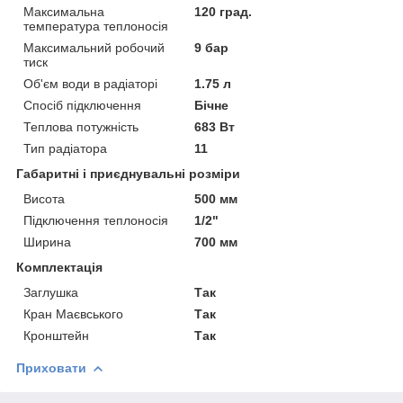
Максимальна
120 град.
температура теплоносія
Максимальний робочий
9 бар
тиск
Об'єм води в радіаторі
1.75 л
Спосіб підключення
Бічне
Теплова потужність
683 Вт
Тип радіатора
11
Габаритні і приєднувальні розміри
Висота
500 мм
Підключення теплоносія
1/2"
Ширина
700 мм
Комплектація
Заглушка
Так
Кран Маєвського
Так
Кронштейн
Так
Приховати