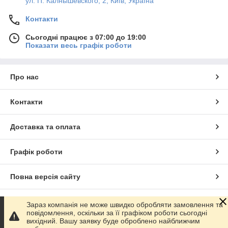
ул. П. Калнышевского, 2, Київ, Україна
Контакти
Сьогодні працює з 07:00 до 19:00
Показати весь графік роботи
Про нас
Контакти
Доставка та оплата
Графік роботи
Повна версія сайту
Сайт створено на маркетплейсі
Prom.ua
Зараз компанія не може швидко обробляти замовлення та
повідомлення, оскільки за її графіком роботи сьогодні
вихідний. Вашу заявку буде оброблено найближчим
Політика конфіденційності