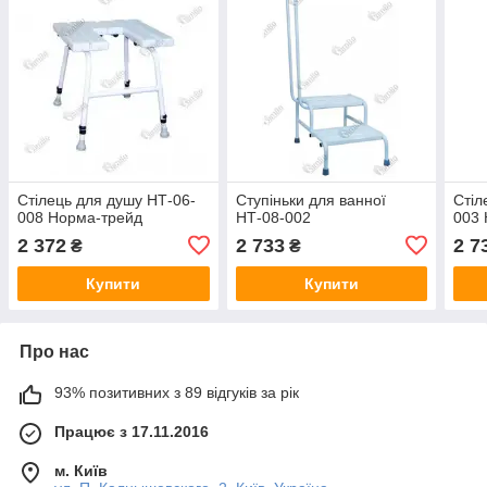
Стілець для душу НТ-06-
Ступіньки для ванної
Стіл
008 Норма-трейд
НТ-08-002
003 
2 372
2 733
2 7
₴
₴
Купити
Купити
Про нас
93% позитивних з 89 відгуків за рік
Працює з 17.11.2016
м. Київ