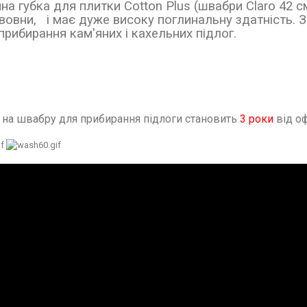
 губка для плитки Cotton Plus (швабри Claro 42 см
вовни, і має дуже високу поглинальну здатність.
 прибирання кам'яних і кахельних підлог.
я на швабру для прибирання підлоги становить
3 роки
від о