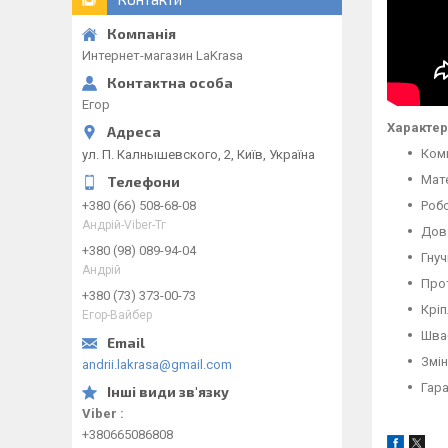
Интернет-магазин LaKrasa
Егор
Характер
Комп
ул. П. Калнышевского, 2, Київ, Україна
Мате
+380 (66) 508-68-08
Робо
Андрій-Viber-Тг
Дов
+380 (98) 089-94-04
Гну
Андрій
Про
+380 (73) 373-00-73
Кріп
Егор-Вайбер
Шваб
Змін
andrii.lakrasa@gmail.com
Гара
Viber
+380665086808