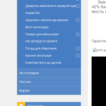
Змінна
Джерела живлення й акумулятори
42% ба
якість
Новий Рік!
Здорове і смачне харчування
Вело-аксесуари
Товари для військових
Гаранті
НА СКЛАДУ В НАЛИЧІ
Посуд для зберігання
Кухонні аксесуари
Комплектуючі до дронів
Фотогалерея
Про нас
Відгуки
Контакти