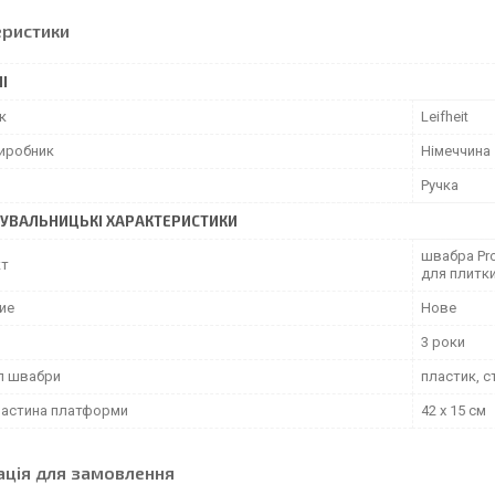
еристики
І
к
Leifheit
виробник
Німеччина
Ручка
УВАЛЬНИЦЬКІ ХАРАКТЕРИСТИКИ
швабра Pro
кт
для плитки
ие
Нове
3 роки
л швабри
пластик, с
частина платформи
42 х 15 см
ація для замовлення