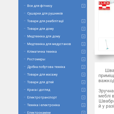
Все для фітнесу
Сушарки для рушників
Товари для реабілітації
Товари для дому
Медтехніка для дому
Медтехніка для медустанов
Кліматична техніка
Ростомеры
Дрібна побутова техніка
Швабра
Товари для масажу
приміщ
важкод
Товари для дітей
Краса і догляд
Зручна
меблі 
Електротранспорт
Швабра
Техніка і електроніка
й у ра
Електрокаміни