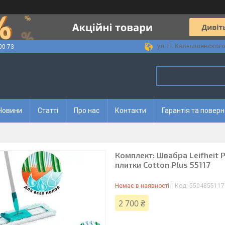
ул. П. Калнышевского, 
00-73
Новини
Статті
Про нас
Контакти
Гарантія та повер
Комплект: Швабра Leifheit P
плитки Cotton Plus 55117
Немає в наявності
Код:
5504855117
2 700 ₴