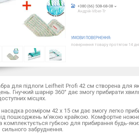
+380 (66) 508-68-08
Андрій-Viber-Тг
повернення товару протягом 14 дн
 для підлоги Leifheit Profi 42 см створена для я
ень. Гнучкий шарнір 360° дає змогу прибирати хвиля
оступних місцях.
 насадка розміром 42 х 15 см дає змогу легко приби
від пошкоджень м'якою крайкою. Комфортне ножне 
 комплектується губкою для прибирання будь-яких 
зі сильного забруднення.