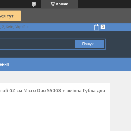
Кошик
2, Київ, Україна
Пошук...
нення
rofi 42 см Micro Duo 55048 + змінна Губка для