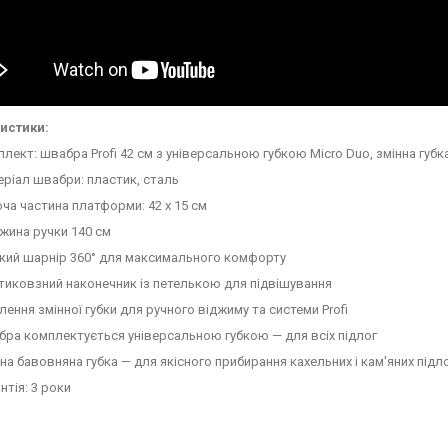
истики:
лект: швабра Profi 42 см з універсальною губкою Micro Duo, змінна губка
ріал швабри: пластик, сталь
ча частина платформи: 42 х 15 см
жина ручки 140 см
чкий шарнір 360° для максимального комфорту
тиковзний наконечник із петелькою для підвішування
лення змінної губки для ручного віджиму та системи Profi
ра комплектується універсальною губкою — для всіх підлог
на бавовняна губка — для якісного прибирання кахельних і кам'яних підл
нтія: 3 роки