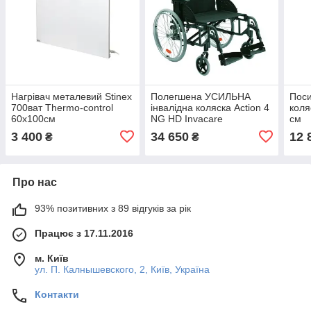
Нагрівач металевий Stinex
Полегшена УСИЛЬНА
Поси
700ват Thermo-control
інвалідна коляска Action 4
коля
60х100см
NG HD Invacare
см
3 400
34 650
12 
₴
₴
Про нас
93% позитивних з 89 відгуків за рік
Працює з 17.11.2016
м. Київ
ул. П. Калнышевского, 2, Київ, Україна
Контакти