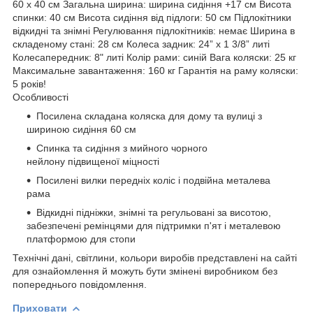
60 х 40 см Загальна ширина: ширина сидіння +17 см Висота
спинки: 40 см Висота сидіння від підлоги: 50 см Підлокітники
відкидні та знімні Регулювання підлокітників: немає Ширина в
складеному стані: 28 см Колеса задник: 24” x 1 3/8” литі
Колесапередник: 8" литі Колір рами: синій Вага коляски: 25 кг
Максимальне завантаження: 160 кг Гарантія на раму коляски:
5 років!
Особливості
Посилена складана коляска для дому та вулиці з
шириною сидіння 60 см
Спинка та сидіння з мийного чорного
нейлону підвищеної міцності
Посилені вилки передніх коліс і подвійна металева
рама
Відкидні підніжки, знімні та регульовані за висотою,
забезпечені ремінцями для підтримки п'ят і металевою
платформою для стопи
Технічні дані, світлини, кольори виробів представлені на сайті
для ознайомлення й можуть бути змінені виробником без
попереднього повідомлення.
Приховати