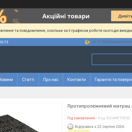
лення та повідомлення, оскільки за її графіком роботи сьогодні вихід
ул. П. Калнышевского, 
00-73
Новини
Статті
Про нас
Контакти
Гарантія та повер
Протипролежневий матрац
Під замовлення
Код:
RO-MATTSYSC
Відправка з 22 серпня 2026