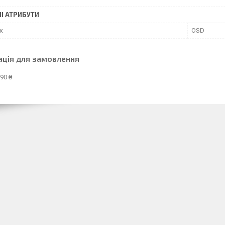
І АТРИБУТИ
к
ОSD
ація для замовлення
90 ₴