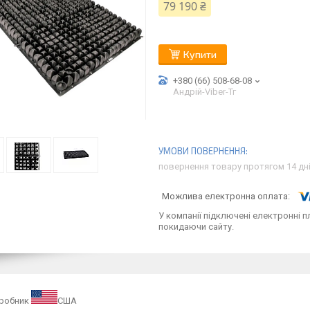
79 190 ₴
Купити
+380 (66) 508-68-08
Андрій-Viber-Тг
повернення товару протягом 14 дн
У компанії підключені електронні п
покидаючи сайту.
иробник
США