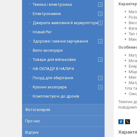
Характер
Техніка і електроніка
Мат
Електрокаміни
Розм
Висо
Джерела живлення й акумулятори
Вага
Новий Рік!
Тип 
Мак
Здорове і смачне харчування
Особливо
Вело-аксесуари
Матр
Товари для військових
Можл
Ене
НА СКЛАДУ В НАЛИЧІ
Міцн
Має 
Посуд для зберігання
Мат
Кухонні аксесуари
тіла т
Секц
Комплектуючі до дронів
Технічні 
повідомл
Фотогалерея
Про нас
Характ
Відгуки