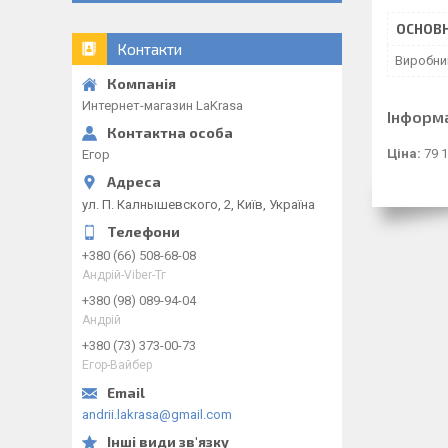
ОСНОВН
Контакти
Виробни
Интернет-магазин LaKrasa
Інформ
Ціна:
79 1
Егор
ул. П. Калнышевского, 2, Київ, Україна
+380 (66) 508-68-08
Андрій-Viber-Тг
+380 (98) 089-94-04
Андрій
+380 (73) 373-00-73
Егор-Вайбер
andrii.lakrasa@gmail.com