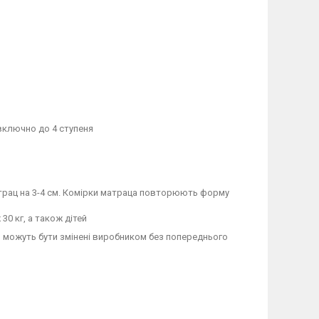
включно до 4 ступеня
трац на 3-4 см. Комірки матраца повторюють форму
0 кг, а також дітей
 й можуть бути змінені виробником без попереднього