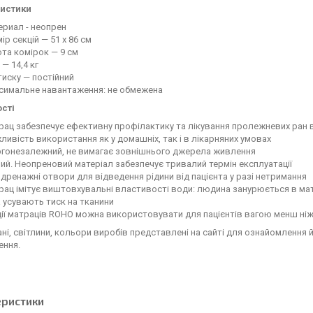
истики
ериал - неопрен
ір секцій — 51 х 86 см
та комірок — 9 см
 — 14,4 кг
тиску — постійний
симальне навантаження: не обмежена
сті
ац забезпечує ефективну профілактику та лікування пролежневих ран 
ивість використання як у домашніх, так і в лікарняних умовах
ргонезалежний, не вимагає зовнішнього джерела живлення
ий. Неопреновий матеріал забезпечує тривалий термін експлуатації
дренажні отвори для відведення рідини від пацієнта у разі нетримання
рац імітує виштовхувальні властивості води: людина занурюється в ма
а усувають тиск на тканини
ії матраців ROHO можна використовувати для пацієнтів вагою менш ніж 3
дані, світлини, кольори виробів представлені на сайті для ознайомлення
ення.
еристики