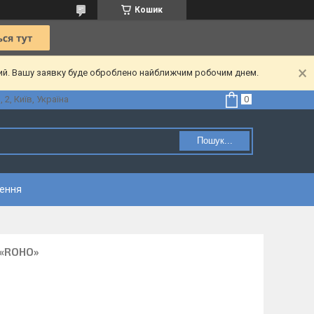
Кошик
ний. Вашу заявку буде оброблено найближчим робочим днем.
2, Київ, Україна
Пошук...
нення
 «ROHO»