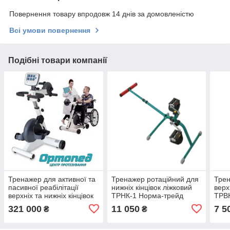
Повернення товару впродовж 14 днів за домовленістю
Всі умови повернення
Подібні товари компанії
Тренажер для активної та
Тренажер ротаційний для
Трен
пасивної реабілітації
нижніх кінцівок ліжковий
верх
верхніх та нижніх кінцівок
ТРНК-1 Норма-трейд
ТРВ
ZEPU-K2000A
321 000
11 050
7 5
₴
₴