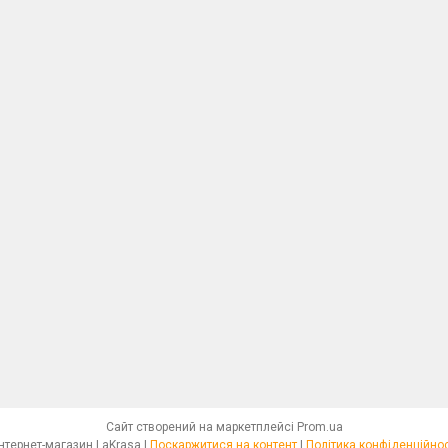
Сайт створений на маркетплейсі
Prom.ua
Интернет-магазин LaKrasa |
Поскаржитися на контент
|
Політика конфіденційнос