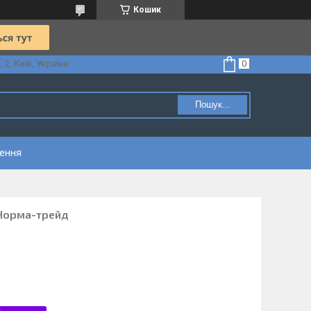
Кошик
2, Київ, Україна
Пошук...
нення
 Норма-трейд