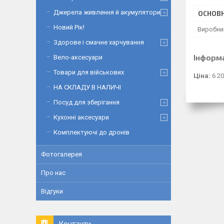
Джерела живлення й акумулятори
ОСНОВН
Новий Рік!
Виробни
Здорове і смачне харчування
Інформ
Вело-аксесуари
Товари для військових
Ціна:
6 20
НА СКЛАДУ В НАЛИЧІ
Посуд для зберігання
Кухонні аксесуари
Комплектуючі до дронів
Фотогалерея
Про нас
Відгуки
Контакти