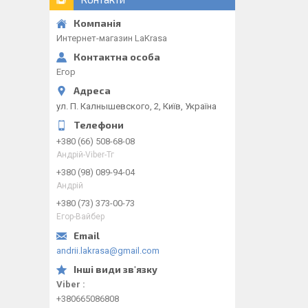
Интернет-магазин LaKrasa
Егор
ул. П. Калнышевского, 2, Київ, Україна
+380 (66) 508-68-08
Андрій-Viber-Тг
+380 (98) 089-94-04
Андрій
+380 (73) 373-00-73
Егор-Вайбер
andrii.lakrasa@gmail.com
Viber
+380665086808