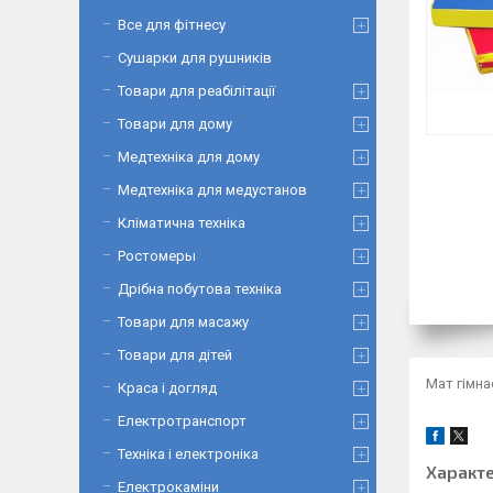
Все для фітнесу
Сушарки для рушників
Товари для реабілітації
Товари для дому
Медтехніка для дому
Медтехніка для медустанов
Кліматична техніка
Ростомеры
Дрібна побутова техніка
Товари для масажу
Товари для дітей
Мат гімна
Краса і догляд
Електротранспорт
Техніка і електроніка
Характ
Електрокаміни