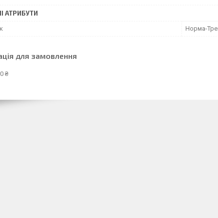
І АТРИБУТИ
к
Норма-Тре
ація для замовлення
0 ₴