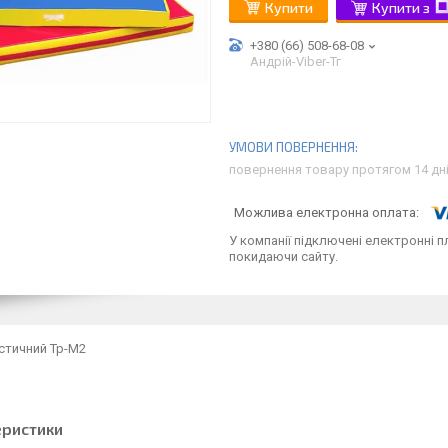
Купити
Купити з
+380 (66) 508-68-08
Андрій-Viber-Тг
повернення товару протягом 14 дн
У компанії підключені електронні п
покидаючи сайту.
стичний Тр-М2
еристики