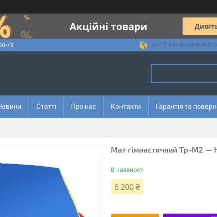
ул. П. Калнышевского, 
00-73
Новини
Статті
Про нас
Контакти
Гарантія та повер
Мат гімнастичний Тр-М2 —
В наявності
6 200 ₴