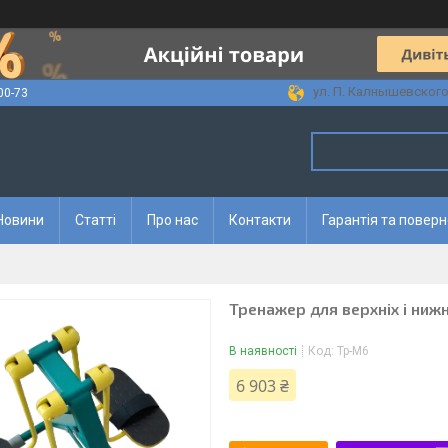
ул. П. Калнышевского, 
00-73
Новини
Статті
Про нас
Контакти
Гарантія та повер
Тренажер для верхніх і ниж
В наявності
Код:
Тр-М6
6 903 ₴