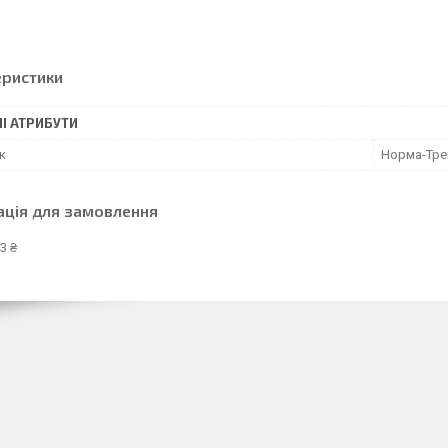
еристики
І АТРИБУТИ
к
Норма-Тре
ація для замовлення
3 ₴