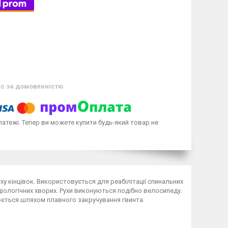
ів
за домовленістю
латежі. Тепер ви можете купити будь-який товар не
ху кінцівок. Використовується для реабілітації спинальних
рдіологічних хворих. Рухи виконуються подібно велосипеду.
люється шляхом плавного закручування гвинта.