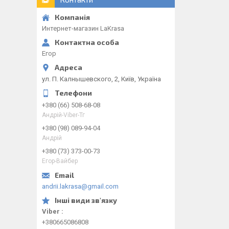
Интернет-магазин LaKrasa
Егор
ул. П. Калнышевского, 2, Київ, Україна
+380 (66) 508-68-08
Андрій-Viber-Тг
+380 (98) 089-94-04
Андрій
+380 (73) 373-00-73
Егор-Вайбер
andrii.lakrasa@gmail.com
Viber
+380665086808