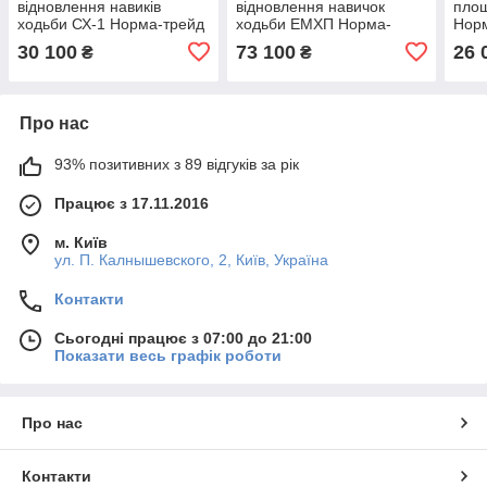
відновлення навиків
відновлення навичок
площ
ходьби СХ-1 Норма-трейд
ходьби ЕМХП Норма-
Нор
трейд
30 100
73 100
26 
₴
₴
Про нас
93% позитивних з 89 відгуків за рік
Працює з 17.11.2016
м. Київ
ул. П. Калнышевского, 2, Київ, Україна
Контакти
Сьогодні працює з 07:00 до 21:00
Показати весь графік роботи
Про нас
Контакти