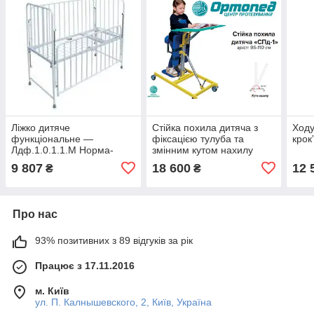
Ліжко дитяче
Стійка похила дитяча з
Ходу
функціональне —
фіксацією тулуба та
крок
Лдф.1.0.1.1.М Норма-
змінним кутом нахилу
трейд
«СПд-1»
9 807
18 600
12 
₴
₴
Про нас
93% позитивних з 89 відгуків за рік
Працює з 17.11.2016
м. Київ
ул. П. Калнышевского, 2, Київ, Україна