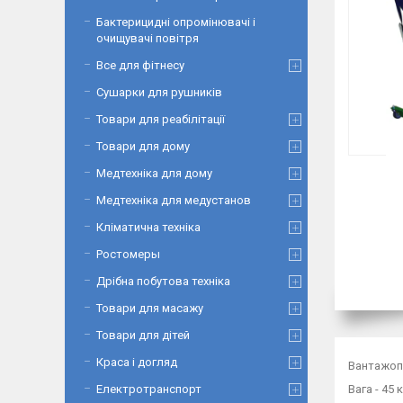
Бактерицидні опромінювачі і
очищувачі повітря
Все для фітнесу
Сушарки для рушників
Товари для реабілітації
Товари для дому
Медтехніка для дому
Медтехніка для медустанов
Кліматична техніка
Ростомеры
Дрібна побутова техніка
Товари для масажу
Товари для дітей
Краса і догляд
Вантажопі
Вага - 45 к
Електротранспорт