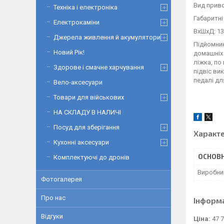
Вид приво
Техніка і електроніка
Габаритні
Електрокаміни
ВхШхД: 134
Джерела живлення й акумулятори
Підйомник
Новий Рік!
домашніх 
ліжка, по
Здорове і смачне харчування
підвіс ви
педалі дл
Вело-аксесуари
Товари для військових
НА СКЛАДУ В НАЛИЧІ
Посуд для зберігання
Характ
Кухонні аксесуари
ОСНОВН
Комплектуючі до дронів
Виробни
Фотогалерея
Про нас
Інформ
Відгуки
Ціна:
47 7