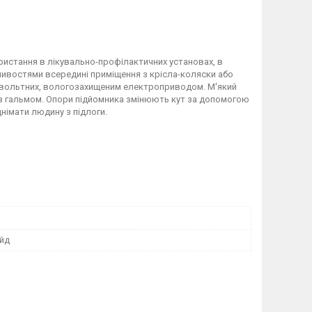
истання в лікувально-профілактичних установах, в
ивостями всередині приміщення з крісла-коляски або
зьковольтних, вологозахищеним електроприводом. М'який
их з гальмом. Опори підйомника змінюють кут за допомогою
днімати людину з підлоги.
йд