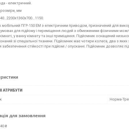
да - електричний.
 розміри, мм
0...2200х1360х700...1150.
 мобільний ПГР-150 ЕМ з електричним приводом, призначений для викор
умовах для підйому і переміщення людей з обмеженими фізичними можл
 кімнаті, у ванну кімнату та інші приміщення. Підйомник оснащений ни
конаний зі спеціальної тканини. Підйомник має чотири колеса, два з як
я забезпечення стійкості при підйомі / опусканні. Підйомник дозволяє пі
еристики
І АТРИБУТИ
к
Норма-Тре
ація для замовлення
40 ₴