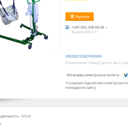
Купити
+380 (66) 508-68-08
Андрій-Viber-Тг
повернення товару протягом 14 дн
У компанії підключені електронні п
покидаючи сайту.
дйомність -125 кг
г.