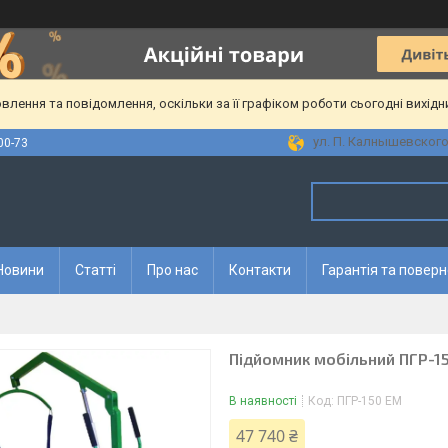
лення та повідомлення, оскільки за її графіком роботи сьогодні вихід
ул. П. Калнышевского, 
00-73
Новини
Статті
Про нас
Контакти
Гарантія та повер
Підйомник мобільний ПГР-1
В наявності
Код:
ПГР-150 ЕМ
47 740 ₴