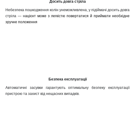
Досить довга стріла
Небезпека пошкодження колін унеможливлена, у підіймачі досить довга
стріла — н
ацієнт може з легкістю повертатися й приймати необхідне
зручне положення
Безпека експлуатації
Автоматичні засувки гарантують оптимальну безпеку експлуатації
пристрою та захист від нещасних випадків.