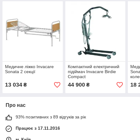
Медичне ліжко Invacare
Компактний електричний
Меди
Sonata 2 секції
підіймач Invacare Birdie
Sona
Compact
коле
13 034
44 900
18 
₴
₴
Про нас
93% позитивних з 89 відгуків за рік
Працює з 17.11.2016
м. Київ