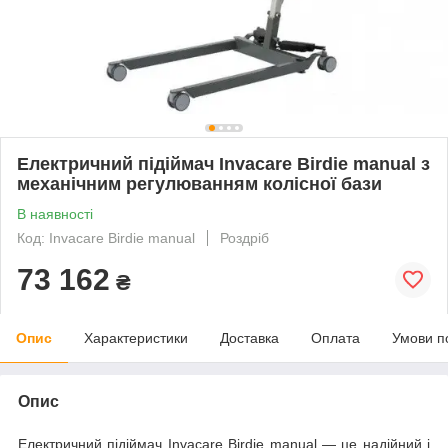
Електричний підіймач Invacare Birdie manual з
механічним регулюванням колісної бази
В наявності
Код: Invacare Birdie manual
Роздріб
73 162
₴
Опис
Характеристики
Доставка
Оплата
Умови п
Опис
Електричний підіймач Invacare Birdie manual — це надійний і