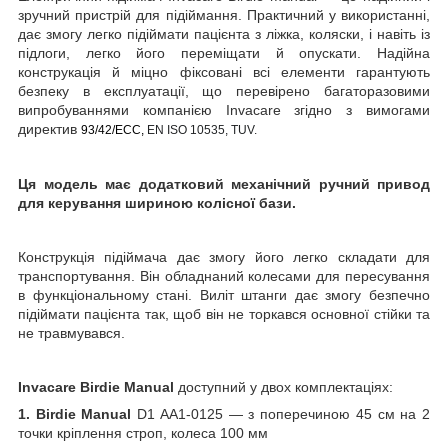
зручний пристрій для підіймання. Практичний у використанні,
дає змогу легко підіймати пацієнта з ліжка, коляски, і навіть із
підлоги, легко його переміщати й опускати. Надійна
конструкація й міцно фіксовані всі елементи гарантують
безпеку в експлуатації, що перевірено багаторазовими
випробуваннями компанією Invacare згідно з вимогами
директив
93/42/ECC,
EN ISO 10535,
TUV.
Ця модель має додатковий механічний ручний привод
для керування шириною колісної бази.
Конструкція підіймача дає змогу його легко складати для
транспортування. Він обладнаний колесами для пересування
в функціональному стані. Виліт штанги дає змогу безпечно
підіймати пацієнта так, щоб він не торкався основної стійки та
не травмувався.
Invacare Birdie Manual
доступний у двох комплектаціях:
1.
Birdie
Manual
D1 AA1-0125 — з поперечиною 45 см на 2
точки кріплення строп, колеса 100 мм