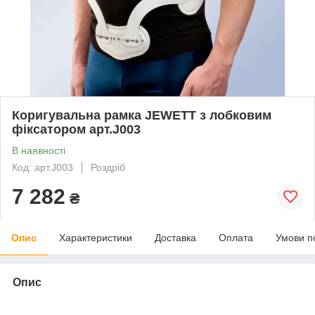
Коригувальна рамка JEWETT з лобковим
фіксатором арт.J003
В наявності
Код: арт.J003
Роздріб
7 282
₴
Опис
Характеристики
Доставка
Оплата
Умови п
Опис