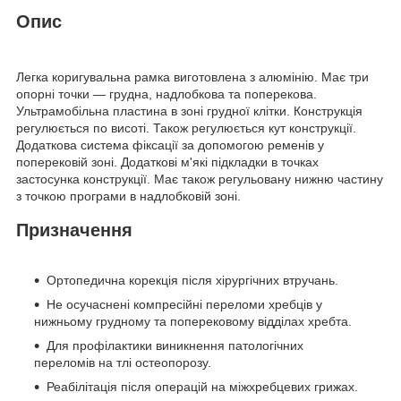
Опис
Легка коригувальна рамка виготовлена з алюмінію. Має три
опорні точки — грудна, надлобкова та поперекова.
Ультрамобільна пластина в зоні грудної клітки. Конструкція
регулюється по висоті. Також регулюється кут конструкції.
Додаткова система фіксації за допомогою ременів у
поперековій зоні. Додаткові м'які підкладки в точках
застосунка конструкції. Має також регульовану нижню частину
з точкою програми в надлобковій зоні.
Призначення
Ортопедична корекція після хірургічних втручань.
Не осучаснені компресійні переломи хребців у
нижньому грудному та поперековому відділах хребта.
Для профілактики виникнення патологічних
переломів на тлі остеопорозу.
Реабілітація після операцій на міжхребцевих грижах.