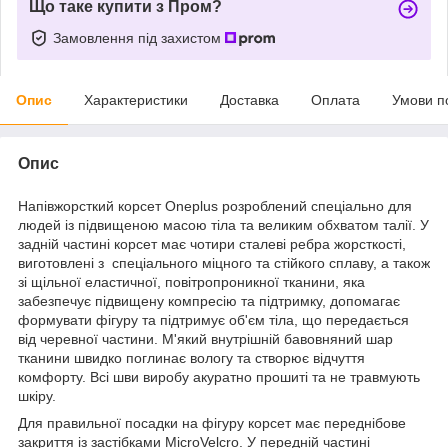
Що таке купити з Пром?
Замовлення під захистом
Опис
Характеристики
Доставка
Оплата
Умови п
Опис
Напівжорсткий корсет Oneplus розроблений спеціально для
людей із підвищеною масою тіла та великим обхватом талії. У
задній частині корсет має чотири сталеві ребра жорсткості,
виготовлені з спеціального міцного та стійкого сплаву, а також
зі щільної еластичної, повітропроникної тканини, яка
забезпечує підвищену компресію та підтримку, допомагає
формувати фігуру та підтримує об'єм тіла, що передається
від черевної частини. М'який внутрішній бавовняний шар
тканини швидко поглинає вологу та створює відчуття
комфорту. Всі шви виробу акуратно прошиті та не травмують
шкіру.
Для правильної посадки на фігуру корсет має переднібове
закриття із застібками MicroVelcro. У передній частині