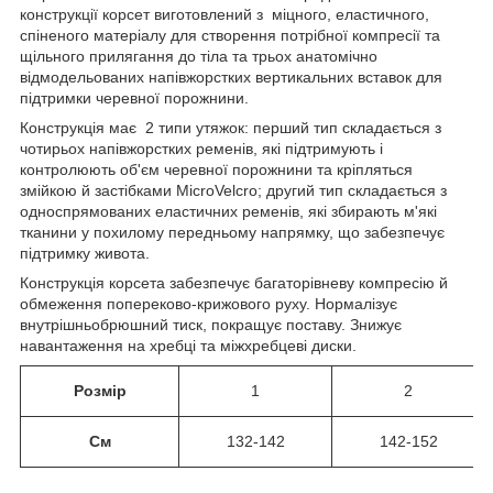
конструкції корсет виготовлений з міцного, еластичного,
спіненого матеріалу для створення потрібної компресії та
щільного прилягання до тіла та трьох анатомічно
відмодельованих напівжорстких вертикальних вставок для
підтримки черевної порожнини.
Конструкція має 2 типи утяжок: перший тип складається з
чотирьох напівжорстких ременів, які підтримують і
контролюють об'єм черевної порожнини та кріпляться
змійкою й застібками MicroVelcro; другий тип складається з
односпрямованих еластичних ременів, які збирають м'які
тканини у похилому передньому напрямку, що забезпечує
підтримку живота.
Конструкція корсета забезпечує багаторівневу компресію й
обмеження попереково-крижового руху. Нормалізує
внутрішньобрюшний тиск, покращує поставу. Знижує
навантаження на хребці та міжхребцеві диски.
Розмір
1
2
См
132-142
142-152