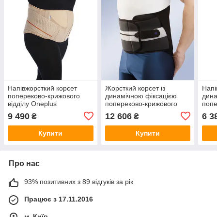
Напівжорсткий корсет
Жорсткий корсет із
Напі
попереково-крижового
динамічною фіксацією
дина
відділу Oneplus
попереково-крижового
попе
відділу Star Brace Dynamic
відд
9 490
12 606
6 3
₴
₴
Fix
Купити
Купити
Про нас
93% позитивних з 89 відгуків за рік
Працює з 17.11.2016
м. Київ