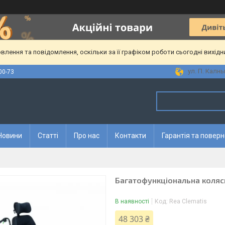
лення та повідомлення, оскільки за її графіком роботи сьогодні вихід
ул. П. Калны
00-73
Новини
Статті
Про нас
Контакти
Гарантія та повер
Багатофункціональна коляск
В наявності
Код:
Rea Clematis
48 303 ₴