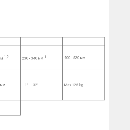
1,2
1
400 - 520 мм
мм
230 - 340 мм
 мм
–1° - +32°
Max 125 kg