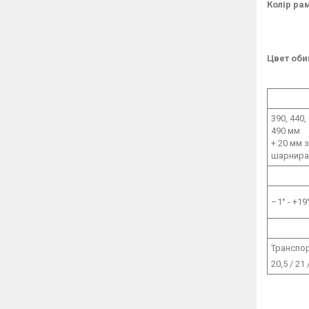
Колір ра
Цвет оби
390, 440,
490 мм
+ 20 мм з
шарнир
–1° - +19
Транспор
20,5 / 21