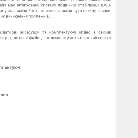
is має інтегровану систему подвійної стабілізації (DSS-
и у разі зміни його положення, зміни кута нахилу спинки.
зик виникнення пролежнів.
одаткові аксесуари та комплектуючі згідно з своїми
 центрах, де наші фахівці продемонструють широкий спектр
плектуючі
іння
.