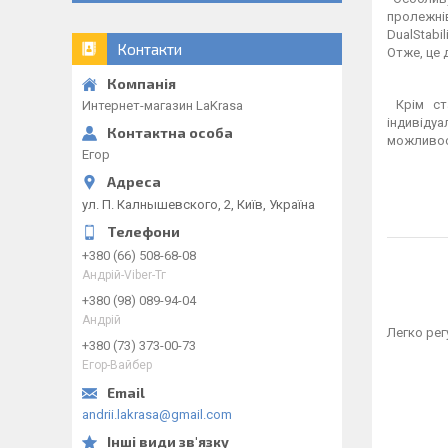
пролежнів
DualStabi
Контакти
Отже, це 
Крім ста
Интернет-магазин LaKrasa
індивідуа
можливос
Егор
ул. П. Калнышевского, 2, Київ, Україна
+380 (66) 508-68-08
Андрій-Viber-Тг
+380 (98) 089-94-04
Андрій
Легко рег
+380 (73) 373-00-73
Егор-Вайбер
andrii.lakrasa@gmail.com