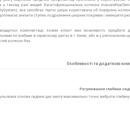
 у такому разі вищий. Багатофункціональна коляска InvacareReaClemat
litySystem), яка запобігає тертю шкіри користувача об поверхню коляск
допомагає знизити ступінь подразнення шкірних покривів і зменшити ри
ндартної комплектації, кожен клієнт має можливість придбати д
льними потребами в сервісному центрі в г. Києві, або ж у регіональних
тей колясок Rea.
Особливості та додаткові ком
Регулювання глибини сид
ульована основа сидіння дає змогу максимально точно вибрати глибину