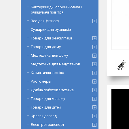
Бактерицидні опромінювачі і
очищувачі повітря
Все для фітнесу
Сушарки для рушників
Товари для реабілітації
Товари для дому
Медтехніка для дому
Медтехніка для медустанов
Кліматична техніка
Ростомеры
Дрібна побутова техніка
Товари для масажу
Товари для дітей
Краса і догляд
Електротранспорт