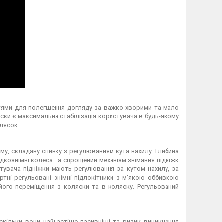
стями для полегшення догляду за важко хворими та мало
ки є максимальна стабілізація користувача в будь-якому
лясок.
му, складану спинку з регулюванням кута нахилу. Глибина
кознімні колеса та спрощений механізм знімання підніжк
увача підніжки мають регулювання за кутом нахилу, за
тні регульовані знімні підлокітники з м'якою оббивкою
ого переміщення з коляски та в коляску. Регульований
скільки вони найчастіше пасивніші та ризик виникнення