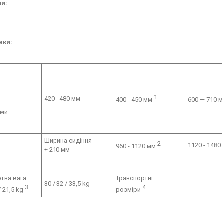
ми:
вки:
1
420 - 480 мм
400 - 450 мм
600 — 710 
ами
Ширина сидіння
2
°
1120 - 1480
960 - 1120 мм
+ 210 мм
тна вага:
Транспортні
30 / 32 / 33,5 kg
3
4
 / 21,5 kg
розміри