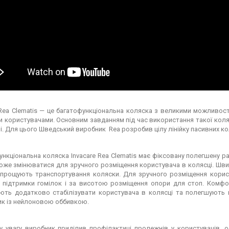
 Rea Clematis — це багатофункціональна коляска з великими можливо
 користувачами. Основним завданням під час використання такої коляс
. Для цього Шведський виробник Rea розробив цілу лінійку пасивних ко
кціональна коляска Invacare Rea Clematis має фіксовану полегшену ра
оже змінюватися для зручного розміщення користувача в колясці. Швид
спрощують транспортування коляски. Для зручного розміщення корист
 підтримки гомілок і за висотою розміщення опори для стоп. Комфор
ють додатково стабілізувати користувача в колясці та полегшують й
ик із нейлоновою оббивкою.
 увагу виробник приділив профілактиці пролежнів у користувачів, о