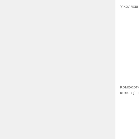
У колясці
Комфортн
колясці, 