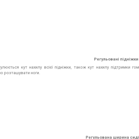
Регульовані підніжки
гулюється кут нахилу всієї підніжки, також кут нахилу підтримки го
о розташувати ноги.
Регульована ширина сид