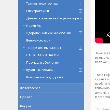
Техніка і електроніка
Електрокаміни
Джерела живлення й акумулятори
Новий Рік!
Здорове і смачне харчування
Вело-аксесуари
Товари для військових
Invacare
НА СКЛАДУ В НАЛИЧІ
рухливими
положенні
Посуд для зберігання
Кухонні аксесуари
Багатофун
Комплектуючі до дронів
сидіння м
неабияк 
Фотогалерея
глибиною
допомага
підголівн
Про нас
Відгуки
Особливу