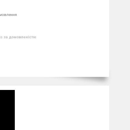
амовлення
ів
за домовленістю