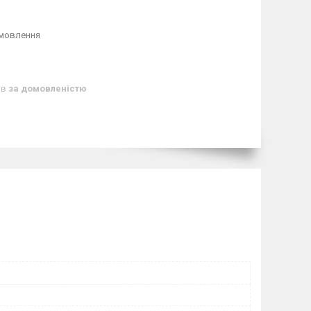
амовлення
ів
за домовленістю