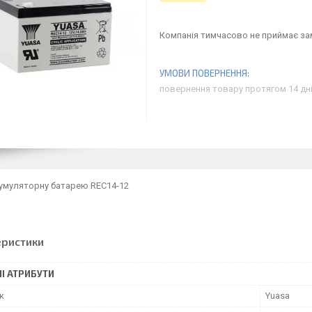
Компанія тимчасово не приймає з
повернення товару протягом 14 дн
кумуляторну батарею REC14-12
еристики
І АТРИБУТИ
к
Yuasa