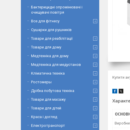
Бактерицидні опромінювачі і
очищувачі повітря
Все для фітнесу
Сушарки для рушників
Товари для реабілітації
Товари для дому
Медтехніка для дому
Медтехніка для медустанов
Кліматична техніка
Купити а
Ростомеры
Дрібна побутова техніка
Товари для масажу
Характ
Товари для дітей
ОСНОВН
Краса і догляд
Виробни
Електротранспорт