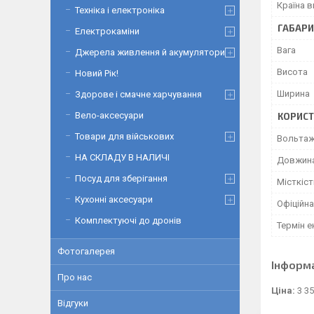
Країна 
Техніка і електроніка
ГАБАРИ
Електрокаміни
Вага
Джерела живлення й акумулятори
Висота
Новий Рік!
Ширина
Здорове і смачне харчування
Вело-аксесуари
КОРИСТ
Товари для військових
Вольта
НА СКЛАДУ В НАЛИЧІ
Довжин
Посуд для зберігання
Місткіст
Кухонні аксесуари
Офіційна
Комплектуючі до дронів
Термін е
Фотогалерея
Інформ
Про нас
Ціна:
3 35
Відгуки