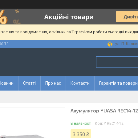
лення та повідомлення, оскільки за її графіком роботи сьогодні вихід
ул. П. Калны
00-73
Новини
Статті
Про нас
Контакти
Гарантія та повер
Акумулятор YUASA REC14-1
В наявності
Код:
Y REC14-12
3 350 ₴