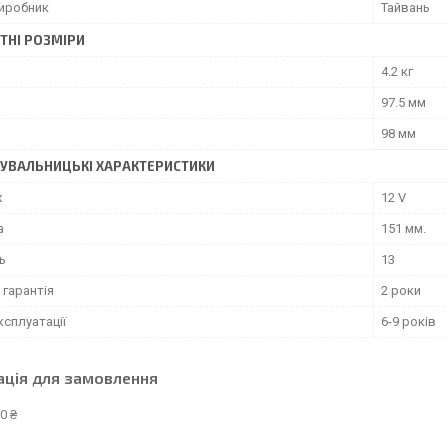
виробник
Тайвань
ТНІ РОЗМІРИ
4.2 кг
97.5 мм
98 мм
УВАЛЬНИЦЬКІ ХАРАКТЕРИСТИКИ
ж
12 V
а
151 мм.
ь
13
 гарантія
2 роки
ксплуатації
6-9 років
ація для замовлення
0 ₴