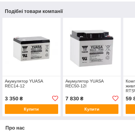
Подібні товари компанії
Акумулятор YUASA
Акумулятор YUASA
Комп
REC14-12
REC50-12I
жив
RTS
2100
3 350
7 830
59 
₴
₴
Life
кВ
Купити
Купити
Про нас