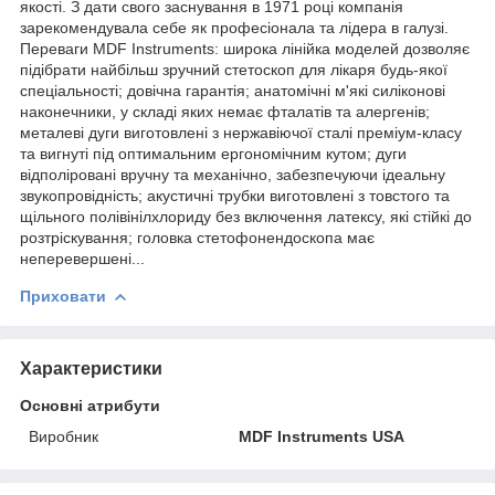
якості. З дати свого заснування в 1971 році компанія
зарекомендувала себе як професіонала та лідера в галузі.
Переваги MDF Instruments: широка лінійка моделей дозволяє
підібрати найбільш зручний стетоскоп для лікаря будь-якої
спеціальності; довічна гарантія; анатомічні м'які силіконові
наконечники, у складі яких немає фталатів та алергенів;
металеві дуги виготовлені з нержавіючої сталі преміум-класу
та вигнуті під оптимальним ергономічним кутом; дуги
відполіровані вручну та механічно, забезпечуючи ідеальну
звукопровідність; акустичні трубки виготовлені з товстого та
щільного полівінілхлориду без включення латексу, які стійкі до
розтріскування; головка стетофонендоскопа має
неперевершені...
Приховати
Характеристики
Основні атрибути
Виробник
MDF Instruments USA