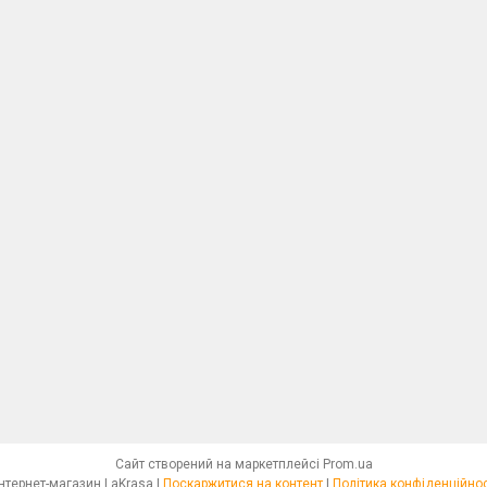
Сайт створений на маркетплейсі
Prom.ua
Интернет-магазин LaKrasa |
Поскаржитися на контент
|
Політика конфіденційнос