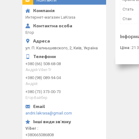
Стать
Интернет-магазин LaKrasa
Стан
Егор
Інформ
Ціна:
21 3
ул. П. Калнышевского, 2, Київ, Україна
+380 (66) 508-68-08
Андрій-Viber-Тг
+380 (98) 089-94-04
Андрій
+380 (73) 373-00-73
Егор-Вайбер
andrii.lakrasa@gmail.com
Viber
+380665086808