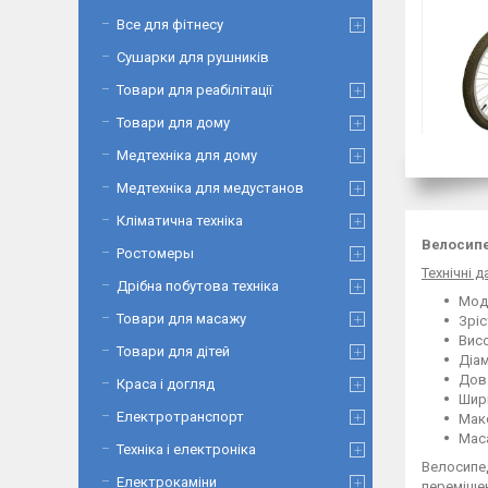
Все для фітнесу
Сушарки для рушників
Товари для реабілітації
Товари для дому
Медтехніка для дому
Медтехніка для медустанов
Кліматична техніка
Велосипе
Ростомеры
Технічні да
Дрібна побутова техніка
Моде
Товари для масажу
Зріс
Висо
Товари для дітей
Діам
Довж
Краса і догляд
Шир
Електротранспорт
Мак
Маса
Техніка і електроніка
Велосипед
Електрокаміни
переміщен