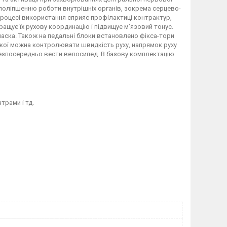
 поліпшенню роботи внутрішніх органів, зокрема серцево-
в процесі використання сприяє профілактиці контрактур,
окращує їх рухову координацію і підвищує м’язовий тонус.
паска. Також на педальні блоки встановлено фікса-тори
якої можна контролювати швидкість руху, напрямок руху
безпосередньо вести велосипед. В базову комплектацію
трами і тд.