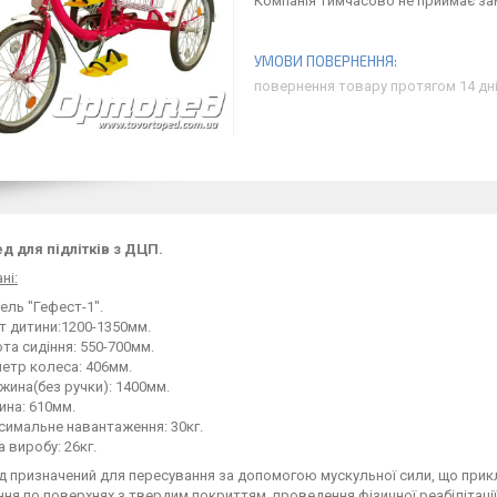
Компанія тимчасово не приймає з
повернення товару протягом 14 дн
д для підлітків з ДЦП.
ні:
ль "Гефест-1".
т дитини:1200-1350мм.
та сидіння: 550-700мм.
етр колеса: 406мм.
ина(без ручки): 1400мм.
ина: 610мм.
симальне навантаження: 30кг.
 виробу: 26кг.
 призначений для пересування за допомогою мускульної сили, що прик
ня по поверхнях з твердим покриттям, проведення фізичної реабілітаці