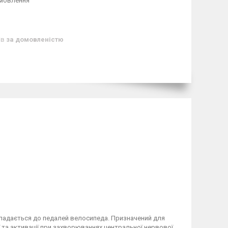
амовлення
ів
за домовленістю
ладається до педалей велосипеда. Призначений для
ї та активації при захворюваннях центральної нервової