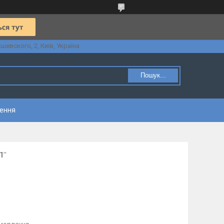
шевского, 2, Київ, Україна
Пошук...
нення
1"