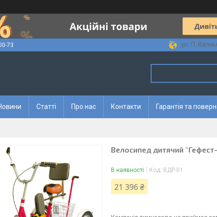
ул. П. Калны
00-73
Новини
Статті
Про нас
Контакти
Гарантія та повер
Велосипед дитячий "Гефест-
В наявності
Код:
ВДР-01
21 396 ₴