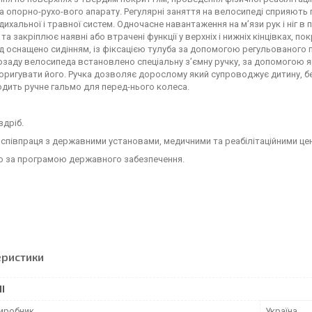
а опорно-рухо-вого апарату. Регулярні заняття на велосипеді сприяють
 дихальної і травної систем. Одночасне навантаження на м’язи рук і ніг 
та закріплює наявні або втрачені функції у верхніх і нижніх кінцівках, п
 оснащено сидінням, із фіксацією тулуба за допомогою регульованого 
озаду велосипеда встановлено спеціальну з’ємну ручку, за допомогою 
коригувати його. Ручка дозволяє дорослому який супроводжує дитину, 
дить ручне гальмо для перед-нього колеса.
здріб.
півпраця з державними установами, медичними та реабілітаційними цен
 за програмою державного забезпечення.
еристики
І
виробник
Україна