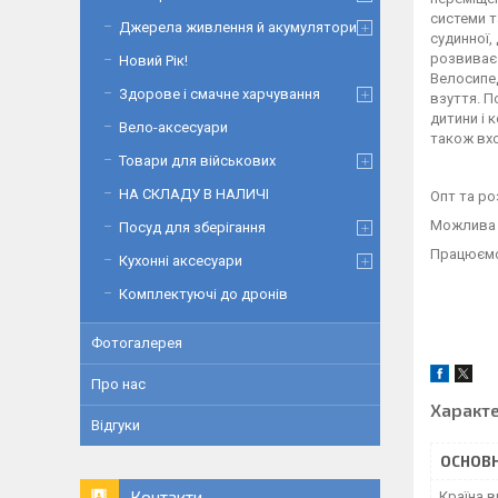
системи т
Джерела живлення й акумулятори
судинної,
розвиває 
Новий Рік!
Велосипед
Здорове і смачне харчування
взуття. П
дитини і 
Вело-аксесуари
також вхо
Товари для військових
НА СКЛАДУ В НАЛИЧІ
Опт та ро
Можлива с
Посуд для зберігання
Працюємо
Кухонні аксесуари
Комплектуючі до дронів
Фотогалерея
Про нас
Характ
Відгуки
ОСНОВН
Контакти
Країна 