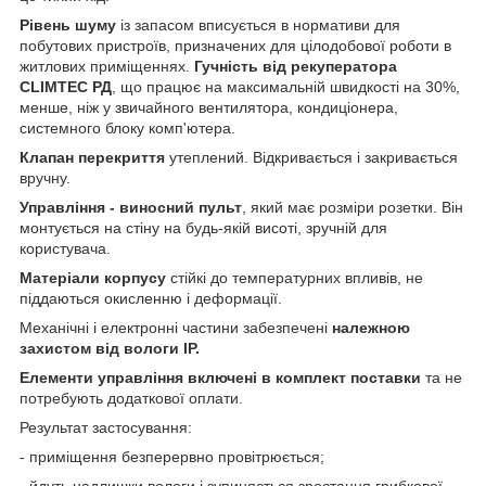
Рівень шуму
із запасом вписується в нормативи для
побутових пристроїв, призначених для цілодобової роботи в
житлових приміщеннях.
Гучність від рекуператора
CLIMTEC РД
, що працює на максимальній швидкості на 30%,
менше, ніж у звичайного вентилятора, кондиціонера,
системного блоку комп'ютера.
Клапан перекриття
утеплений. Відкривається і закривається
вручну.
Управління - виносний пульт
, який має розміри розетки. Він
монтується на стіну на будь-якій висоті, зручній для
користувача.
Матеріали корпусу
стійкі до температурних впливів, не
піддаються окисленню і деформації.
Механічні і електронні частини забезпечені
належною
захистом від вологи IP.
Елементи управління включені в комплект поставки
та не
потребують додаткової оплати.
Результат застосування:
- приміщення безперервно провітрюється;
- йдуть надлишки вологи і зупиняється зростання грибкової