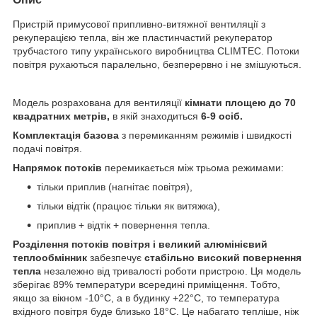
Пристрій примусової припливно-витяжної вентиляції з
рекуперацією тепла, він же пластинчастий рекуператор
трубчастого типу українського виробництва CLIMTEC. Потоки
повітря рухаються паралельно, безперервно і не змішуються.
Модель розрахована для вентиляції
кімнати площею
до 70
квадратних метрів,
в якій знаходиться
6-9 осіб.
Комплектація базова
з перемиканням режимів і швидкості
подачі повітря.
Напрямок потоків
перемикається між трьома режимами:
тільки приплив (нагнітає повітря),
тільки відтік (працює тільки як витяжка),
приплив + відтік + повернення тепла.
Розділення потоків повітря і великий алюмінієвий
теплообмінник
забезпечує
стабільно високий повернення
тепла
незалежно від тривалості роботи пристрою. Ця модель
зберігає 89% температури всередині приміщення. Тобто,
якщо за вікном -10°С, а в будинку +22°С, то температура
вхідного повітря буде близько 18°С. Це набагато тепліше, ніж