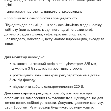
цвілі;
- знижується частота та тривалість захворювань;
- поліпшується самопочуття і працездатність.
Підходить для приміщень з великою кількістю людей: офісу,
кабінету (навчального, медичного, адміністративного),
дитячого садка і школи, кафе, пральні, спортзалу,
напівпідвалу, майстерні, цеху малого виробництва, складу та
інших.
Для монтажу
необхідно:
виконати наскрізний отвір в стіні діаметром 225 мм,
під ухилом 3-5 градусів на зовнішню сторону;
розташувати зовнішній край рекуператора на відстані
3 см від фасаду;
підключити кабель електроживлення 220 В.
Довжина корпусу
рекуператора обумовлюється при
оформленні замовлення і виготовляється індивідуально для
кожної вентиляційної установки.
Допустимі довжини корпусу:
525 - 1000 мм. Рекуператор будь-якого розміру коштує