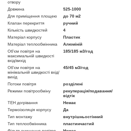
отвору
Довжина
525-1000
Для приміщення площею
до 70 м2
Клапан перекриття
ручний
Кількість швидкостей
4
Матеріал корпусу
Пластик
Матеріал теплообмінника
Алюміній
Об'єм повітря на
185/185 м3/год
максимальній швидкості
вхід/вихід
Об'єм повітря на
45/45 м3/год
мінімальній швидкості вхід/
вихід
Потоки повітря
розділені
Режими повітрообміну
рекуперація/подавання/
відтік
ТЕН догрівання
Немає
Термоізоляція корпусу
Да
Тип монтажу
внутрішньостінний
Тип теплообмінника
пластинчастий
Фільтр очищення повітря
Немає