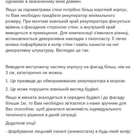
однаково в зазначеному межі довжин.
Якщо за параметрами стіни потрібно більш короткий корпус,
то Вам необхідно придбати рекуператор мінімального
розміру. При монтажі зовнішній край рекуператора фіксується
врівень з фасадною стороною стіни, а внутрішній край
виводиться в приміщення. Для компенсації з'явилася різниці,
встановлюється декоративна накладка з пінопласту. Її легко
можна пофарбувати в колір стіни і навіть нанести на неї
декоративну штукатурку. Виглядає це так:
Виводити виступаючу частину корпусу на фасад більш, ніж на
3 см, категорично не можна.
1. Це призведе до обмораживанию рекуператора в морози.
2. Це може порушити зовнішній вигляд будівлі.
Якщо ж кімната знаходиться в середині будівлі і до фасаду
більше 1м, то Вам необхідно зв'язатися з нами зручним для
Вас способом, щоб дізнатися можливість індивідуального
технічного рішення в даній ситуації.
Додаткові опції:
- фарбування лицьовій панелі (анемостата) в будь-який колір;