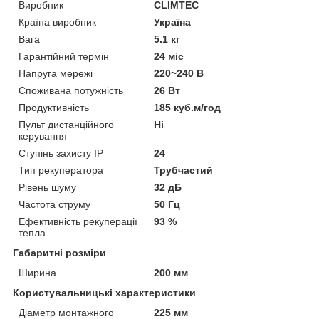
Виробник
CLIMTEC
Країна виробник
Україна
Вага
5.1 кг
Гарантійний термін
24 міс
Напруга мережі
220~240 В
Споживана потужність
26 Вт
Продуктивність
185 куб.м/год
Пульт дистанційного
Ні
керування
Ступінь захисту IP
24
Тип рекуператора
Трубчастий
Рівень шуму
32 дБ
Частота струму
50 Гц
Ефективність рекуперації
93 %
тепла
Габаритні розміри
Ширина
200 мм
Користувальницькі характеристики
Діаметр монтажного
225 мм