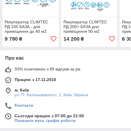
Рекуператор CLIMTEC
Рекуператор CLIMTEC
Рек
РД-150 БАЗА - для
РД-200+ БАЗА для
РД-1
приміщення до 40 м2
приміщення 90 м2
прим
9 790
14 200
6 3
₴
₴
Про нас
93% позитивних з 89 відгуків за рік
Працює з 17.11.2016
м. Київ
ул. П. Калнышевского, 2, Київ, Україна
Контакти
Сьогодні працює з 07:00 до 21:00
Показати весь графік роботи