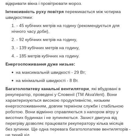
відкривати вікна і провітрювати мороз.
Інтенсивність руху повітря
перемикається між чотирма
швидкостями:
- 45 кубічних метрів на годину (рекомендується для
нічного часу доби),
- 92 кубічних метрів на годину,
- 139 кубічних метрів на годину,
- 185 метрів кубічних на годину.
Енергоспоживання дуже низьке:
на максимальній швидкості - 29 Вт;
на мінімальній швидкості - 8 Вт.
Багатолопатеву канальні вентилятори
, які вбудовані в
рекуператор, проведені у Словенії (ТМ AkvaVent). Вони
характеризуються високою продуктивністю, низьким
енергоспоживанням, довгим терміном служби і стабільною
роботою. Вони відмінно справляються з напором вітру у
висотних будинках і не зупиняються. Захист двигуна від
перегріву дозволяє працювати рекуператору кілька місяців
без зупинки. Ще одна перевага багатолопатеве вентиляторів -
це тихий хід.