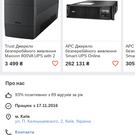
Trust Джерело
APC Джерело
APC
безперебійного живлення
безперебійного живлення
безп
Maxxon 800VA UPS with 2
Smart-UPS Online
Smar
standard wall power outlets
5000VA/4500W, RM 3U,
6000
3 499
262 131
305
₴
₴
BLACK
LCD, USB, RS232, 6x13,
LCD,
4xC19
4xC
Про нас
93% позитивних з 89 відгуків за рік
Працює з 17.11.2016
м. Київ
ул. П. Калнышевского, 2, Київ, Україна
Контакти