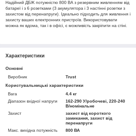
Надійний ДБЖ потужністю 800 ВА з резервним живленням від
батареї і з 6 розетками (3 акумулятора і 3 настінні розетки з
захистом від перенапруги). Ідеально підходить для живлення і
захисту ваших електронних пристроїв. Використовувати
можна як вдома, так і в офісі, є можливість закріпити на стіні.
Характеристики
Основні
Виробник
Trust
Користувальницькі характеристики
Вага
4.4 кг
Діапазон вхідної напруги
162-290 У/робочеві, 220-240
В/номінальне
Захист
захист від короткого
замикання, захист від
перенапруги
Макс. вихідна потужність
800 ВА