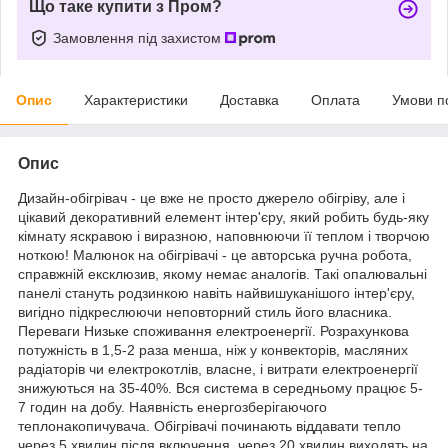
Що таке купити з Пром?
Замовлення під захистом
Опис
Характеристики
Доставка
Оплата
Умови п
Опис
Дизайн-обігрівач - це вже не просто джерело обігріву, але і
цікавий декоративний елемент інтер'єру, який робить будь-яку
кімнату яскравою і виразною, наповнюючи її теплом і творчою
ноткою! Малюнок на обігрівачі - це авторська ручна робота,
справжній ексклюзив, якому немає аналогів. Такі опалювальні
панелі стануть родзинкою навіть найвишуканішого інтер'єру,
вигідно підкреслюючи неповторний стиль його власника.
Переваги Низьке споживання електроенергії. Розрахункова
потужність в 1,5-2 раза менша, ніж у конвекторів, масляних
радіаторів чи електрокотлів, власне, і витрати електроенергії
знижуються на 35-40%. Вся система в середньому працює 5-
7 годин на добу. Наявність енергозберігаючого
теплонакопичувача. Обігрівачі починають віддавати тепло
через 5 хвилин після включення, через 20 хвилин виходять на