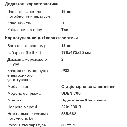
Додаткові характеристики
Час нагрівання до
15 хв
потрібної температури
Клас захисту
I+
Кріплення на стіну
Так
Користувальницькі характеристики
Вага (з пакованням)
13 кг
Габарити (ВхШхГ)
978х475х35 мм
Довжина мережевого
2
шнура
Клас захисту корпусів
IP32
електронного
устаткування
Мобільність
Стаціонарне встановлення
Модель обігрівача
UDEN-700
Монтаж
Підлоговий/Настінний
Напруга мережі
220~230 В
Номінальна споживча
585-682
потужність, Вт
Робоча температура
80 ±5 °С