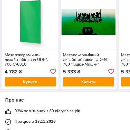
Металокерамічний
Металокерамічний
Мет
дизайн-обігрівач UDEN-
дизайн-обігрівач UDEN-
диза
700 С-6018
700 "Кішки-Мишки"
700 
4 782
5 333
5 3
₴
₴
Купити
Купити
Про нас
93% позитивних з 89 відгуків за рік
Працює з 17.11.2016