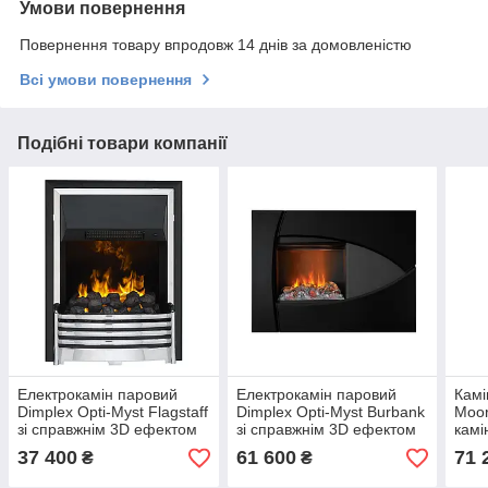
Умови повернення
Повернення товару впродовж 14 днів за домовленістю
Всі умови повернення
Подібні товари компанії
Електрокамін паровий
Електрокамін паровий
Камі
Dimplex Opti-Myst Flagstaff
Dimplex Opti-Myst Burbank
Moor
зі справжнім 3D ефектом
зі справжнім 3D ефектом
камі
полумʼя, обігрівом та
полумʼя, обігрівом та
ефек
37 400
61 600
71 
₴
₴
вугіллям
дровами
обіг