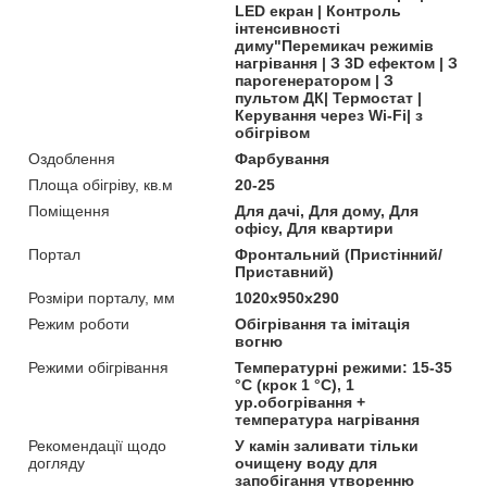
LED екран | Контроль
інтенсивності
диму"Перемикач режимів
нагрівання | З 3D ефектом | З
парогенератором | З
пультом ДК| Термостат |
Керування через Wi-Fi| з
обігрівом
Оздоблення
Фарбування
Площа обігріву, кв.м
20-25
Поміщення
Для дачі, Для дому, Для
офісу, Для квартири
Портал
Фронтальний (Пристінний/
Приставний)
Розміри порталу, мм
1020x950x290
Режим роботи
Обігрівання та імітація
вогню
Режими обігрівання
Температурні режими: 15-35
°C (крок 1 °C), 1
ур.обогрівання +
температура нагрівання
Рекомендації щодо
У камін заливати тільки
догляду
очищену воду для
запобігання утворенню