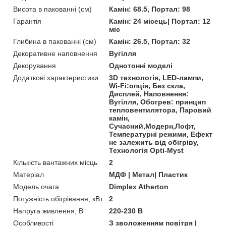
Висота в пакованні (см)
Камін: 68.5, Портал: 98
Гарантія
Камін: 24 місець| Портал: 12
міс
Глибина в пакованні (см)
Камін: 26.5, Портал: 32
Декоративне наповнення
Вугілля
Декорування
Однотонні моделі
Додаткові характеристики
3D технологія, LED-лампи,
Wi-Fi:опція, Без скла,
Дисплей, Наповнення:
Вугілля, Обогрев: принцип
тепловентилятора, Паровий
камін,
Сучасний,Модерн,Лофт,
Температурні режими, Ефект
не залежить від обігріву,
Технологія Opti-Myst
Кількість вантажних місць
2
Матеріал
МДФ | Метал| Пластик
Модель очага
Dimplex Atherton
Потужність обігрівання, кВт
2
Напруга живлення, В
220-230 В
Особливості
З зволоженням повітря |