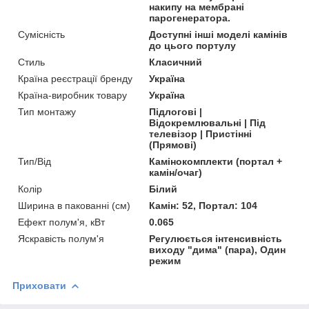
накипу на мембрані
парогенератора.
Сумісність
Доступні інші моделі камінів
до цього портулу
Стиль
Класичний
Країна реєстрації бренду
Україна
Країна-виробник товару
Україна
Тип монтажу
Підлогові |
Відокремлювальні | Під
телевізор | Пристінні
(Прямові)
Тип/Від
Камінокомплекти (портал +
камін/очаг)
Колір
Білий
Ширина в пакованні (см)
Камін: 52, Портал: 104
Ефект полум'я, кВт
0.065
Яскравість полум'я
Регулюється інтенсивність
виходу "дима" (пара), Один
режим
Приховати