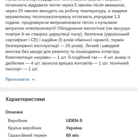
починають віддавати тепло через 5 хвилин після вмикання,
через 20 хвилин виходять на робочу температуру, а завдяки
керамічному теплонакопичувачу остигають упродовж 1,5
години, продовжуючи випромінювати тепло з нульовою
витратою електроенергії! Обладнання екологічне (не висушує
повітря й не створює циркуляції пилу), безпечне (український
сертифікат і СЕ) і надійне (5 років обмінної гарантії, термін
безперервної експлуатації — 25 років). Легкий і швидкий
монтаж без шкоди для ремонту та пошкоджень інтер'єру.
Комплектація нагрівач — 1 шт. S-подібний гак — 4 шт. анкер із
дюбелем — 4 шт. захисна кришка контактів — 1 шт. технічний
паспорт — 1 шт.
Приховати
Характеристики
Основні
Виробник
UDEN-S
Країна виробник
Україна
Гарантійний термін
60 міс