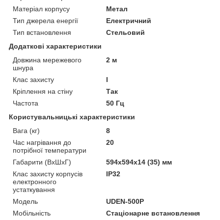
Матеріал корпусу
Метал
Тип джерела енергії
Електричний
Тип встановлення
Стельовий
Додаткові характеристики
Довжина мережевого
2 м
шнура
Клас захисту
I
Кріплення на стіну
Так
Частота
50 Гц
Користувальницькі характеристики
Вага (кг)
8
Час нагрівання до
20
потрібної температури
Габарити (ВхШхГ)
594х594х14 (35) мм
Клас захисту корпусів
IP32
електронного
устаткування
Мoдель
UDEN-500P
Мобільність
Стаціонарне встановлення