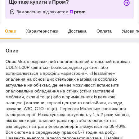
Що таке купити з Пром?
Замовлення під захистом
Опис
Характеристики
Доставка
Оплата
Умови п
Опис
Опис Металокерамічний енергоощадний стельовий нагрівач
UDEN-500P кріпиться безпосередньо до стелі або
встановлюється в профіль «армстронг». «Незамітне»
опалення на основі цих стельових нагрівачів особливо
актуальне на об'єктах, де немає можливості встановити
опалювальне обладнання на стінах (стіни заставлені
меблями, скляні тощо) або в приміщеннях із великою
площею (магазини, торгові центри та павільйони, склади,
вокзали, АЗС, СТО тощо). Переваги Маленьке споживання
електроенергії. Розрахункова потужність у 1,5-2 рази менша,
ніж конвекторів, оливних радіаторів або електрокотлів,
відповідно, і витрата електроенергії знижується на 35-40%.
Вся система в середньому працює 5-7 годин на добу.
Наявність енергоощадного теплонакопичувача. Нагрівачі