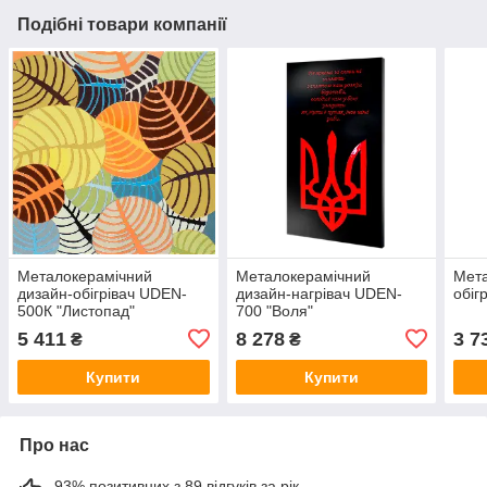
Подібні товари компанії
Металокерамічний
Металокерамічний
Мет
дизайн-обігрівач UDEN-
дизайн-нагрівач UDEN-
обіг
500К "Листопад"
700 "Воля"
5 411
8 278
3 7
₴
₴
Купити
Купити
Про нас
93% позитивних з 89 відгуків за рік