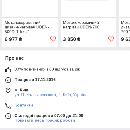
Металокерамічний
Металокерамічний
Мет
дизайн-нагрівач UDEN-
нагрівач UDEN-700
диза
500D "Шлях"
700 
6 977
3 850
9 6
₴
₴
Про нас
93% позитивних з 89 відгуків за рік
Працює з 17.11.2016
м. Київ
ул. П. Калнышевского, 2, Київ, Україна
Контакти
Сьогодні працює з 07:00 до 21:00
Показати весь графік роботи