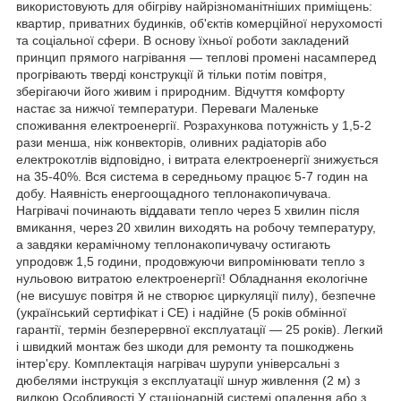
використовують для обігріву найрізноманітніших приміщень:
квартир, приватних будинків, об'єктів комерційної нерухомості
та соціальної сфери. В основу їхньої роботи закладений
принцип прямого нагрівання — теплові промені насамперед
прогрівають тверді конструкції й тільки потім повітря,
зберігаючи його живим і природним. Відчуття комфорту
настає за нижчої температури. Переваги Маленьке
споживання електроенергії. Розрахункова потужність у 1,5-2
рази менша, ніж конвекторів, оливних радіаторів або
електрокотлів відповідно, і витрата електроенергії знижується
на 35-40%. Вся система в середньому працює 5-7 годин на
добу. Наявність енергоощадного теплонакопичувача.
Нагрівачі починають віддавати тепло через 5 хвилин після
вмикання, через 20 хвилин виходять на робочу температуру,
а завдяки керамічному теплонакопичувачу остигають
упродовж 1,5 години, продовжуючи випромінювати тепло з
нульовою витратою електроенергії! Обладнання екологічне
(не висушує повітря й не створює циркуляції пилу), безпечне
(український сертифікат і СЕ) і надійне (5 років обмінної
гарантії, термін безперервної експлуатації — 25 років). Легкий
і швидкий монтаж без шкоди для ремонту та пошкоджень
інтер'єру. Комплектація нагрівач шурупи універсальні з
дюбелями інструкція з експлуатації шнур живлення (2 м) з
вилкою Особливості У стаціонарній системі опалення або з