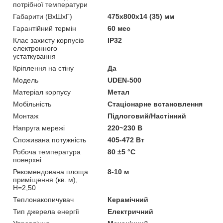
потрібної температури
Габарити (ВхШхГ)
475х800х14 (35) мм
Гарантійний термін
60 мес
Клас захисту корпусів
IP32
електронного
устаткування
Кріплення на стіну
Да
Мoдель
UDEN-500
Матеріал корпусу
Метал
Мобільність
Стаціонарне встановлення
Монтаж
Підлоговий/Настінний
Напруга мережі
220~230 В
Споживана потужність
405-472 Вт
Робоча температура
80 ±5 °С
поверхні
Рекомендована площа
8-10 м
приміщення (кв. м),
H=2,50
Теплонакопичувач
Керамічний
Тип джерела енергії
Електричний