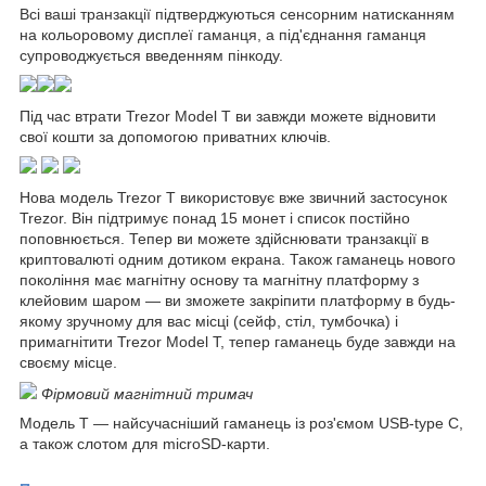
Всі ваші транзакції підтверджуються сенсорним натисканням
на кольоровому дисплеї гаманця, а під'єднання гаманця
супроводжується введенням пінкоду.
Під час втрати Trezor Model T ви завжди можете відновити
свої кошти за допомогою приватних ключів.
Нова модель Trezor T використовує вже звичний застосунок
Trezor. Він підтримує понад 15 монет і список постійно
поповнюється. Тепер ви можете здійснювати транзакції в
криптовалюті одним дотиком екрана. Також гаманець нового
покоління має магнітну основу та магнітну платформу з
клейовим шаром — ви зможете закріпити платформу в будь-
якому зручному для вас місці (сейф, стіл, тумбочка) і
примагнітити Trezor Model T, тепер гаманець буде завжди на
своєму місце.
Фірмовий магнітний тримач
Модель Т — найсучасніший гаманець із роз'ємом USB-type C,
а також слотом для microSD-карти.