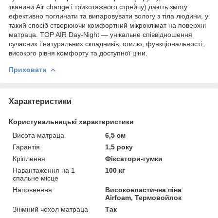
тканини Air change і трикотажного стрейчу) дають змогу
ефективно поглинати та випаровувати вологу з тіла людини, у
такий спосіб створюючи комфортний мікроклімат на поверхні
матраца. TOP AIR Day-Night — унікальне співвідношення
сучасних і натуральних складників, стилю, функціональності,
високого рівня комфорту та доступної ціни.
Приховати
Характеристики
Користувальницькі характеристики
Висота матраца
6,5 см
Гарантія
1,5 року
Кріплення
Фіксатори-гумки
Навантаження на 1
100 кг
спальне місце
Наповнення
Високоеластична піна
Airfoam, Термовойлок
Знімний чохол матраца
Так