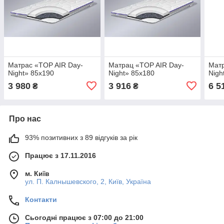
Матрас «TOP AIR Day-
Матрац «TOP AIR Day-
Матр
Night» 85x190
Night» 85x180
Nigh
3 980
3 916
6 5
₴
₴
Про нас
93% позитивних з 89 відгуків за рік
Працює з 17.11.2016
м. Київ
ул. П. Калнышевского, 2, Київ, Україна
Контакти
Сьогодні працює з 07:00 до 21:00