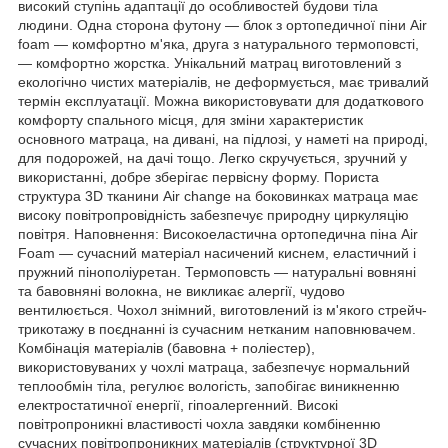
високий ступінь адаптації до особливостей будови тіла
людини. Одна сторона футону — блок з ортопедичної піни Air
foam — комфортно м'яка, друга з натурального термоповсті,
— комфортно жорстка. Унікальний матрац виготовлений з
екологічно чистих матеріалів, не деформується, має тривалий
термін експлуатації. Можна використовувати для додаткового
комфорту спального місця, для зміни характеристик
основного матраца, на дивані, на підлозі, у наметі на природі,
для подорожей, на дачі тощо. Легко скручується, зручний у
використанні, добре зберігає первісну форму. Пориста
структура 3D тканини Air change на боковинках матраца має
високу повітропровідність забезпечує природну циркуляцію
повітря. Наповнення: Високоеластична ортопедична піна Air
Foam — сучасний матеріал насичений киснем, еластичний і
пружний пінополіуретан. Термоповсть — натуральні вовняні
та бавовняні волокна, не викликає алергії, чудово
вентилюється. Чохол знімний, виготовлений із м'якого стрейч-
трикотажу в поєднанні із сучасним нетканим наповнювачем.
Комбінація матеріалів (бавовна + поліестер),
використовуваних у чохлі матраца, забезпечує нормальний
теплообмін тіла, регулює вологість, запобігає виникненню
електростатичної енергії, гіпоалергенний. Високі
повітропроникні властивості чохла завдяки комбіненню
сучасних повітропроникних матеріалів (структурної 3D