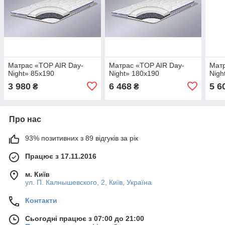
Матрас «TOP AIR Day-
Матрас «TOP AIR Day-
Матр
Night» 85x190
Night» 180x190
Nigh
3 980
6 468
5 6
₴
₴
Про нас
93% позитивних з 89 відгуків за рік
Працює з 17.11.2016
м. Київ
ул. П. Калнышевского, 2, Київ, Україна
Контакти
Сьогодні працює з 07:00 до 21:00