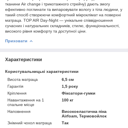
тканини Air change і трикотажного стрейчу) дають змогу
ефективно поглинати та випаровувати вологу з тіла людини, у
такий спосіб створюючи комфортний мікроклімат на поверхні
матраца. TOP AIR Day-Night — унікальне співвідношення
сучасних і натуральних складників, стилю, функціональності,
високого рівня комфорту та доступної ціни.
Приховати
Характеристики
Користувальницькі характеристики
Висота матраца
6,5 см
Гарантія
1,5 року
Кріплення
Фіксатори-гумки
Навантаження на 1
100 кг
спальне місце
Наповнення
Високоеластична піна
Airfoam, Термовойлок
Знімний чохол матраца
Так