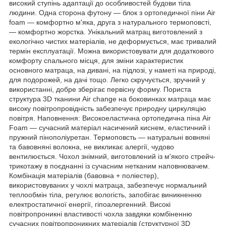
високий ступінь адаптації до особливостей будови тіла
людини. Одна сторона футону — блок з ортопедичної піни Air
foam — комфортно м'яка, друга з натурального термоповсті,
— комфортно жорстка. Унікальний матрац виготовлений з
екологічно чистих матеріалів, не деформується, має тривалий
термін експлуатації. Можна використовувати для додаткового
комфорту спального місця, для зміни характеристик
основного матраца, на дивані, на підлозі, у наметі на природі,
для подорожей, на дачі тощо. Легко скручується, зручний у
використанні, добре зберігає первісну форму. Пориста
структура 3D тканини Air change на боковинках матраца має
високу повітропровідність забезпечує природну циркуляцію
повітря. Наповнення: Високоеластична ортопедична піна Air
Foam — сучасний матеріал насичений киснем, еластичний і
пружний пінополіуретан. Термоповсть — натуральні вовняні
та бавовняні волокна, не викликає алергії, чудово
вентилюється. Чохол знімний, виготовлений із м'якого стрейч-
трикотажу в поєднанні із сучасним нетканим наповнювачем.
Комбінація матеріалів (бавовна + поліестер),
використовуваних у чохлі матраца, забезпечує нормальний
теплообмін тіла, регулює вологість, запобігає виникненню
електростатичної енергії, гіпоалергенний. Високі
повітропроникні властивості чохла завдяки комбіненню
сучасних повітропроникних матеріалів (структурної 3D