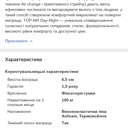
тканини Air change і трикотажного стрейчу) дають змогу
ефективно поглинати та випаровувати вологу з тіла людини, у
такий спосіб створюючи комфортний мікроклімат на поверхні
матраца. TOP AIR Day-Night — унікальне співвідношення
сучасних і натуральних складників, стилю, функціональності,
високого рівня комфорту та доступної ціни.
Приховати
Характеристики
Користувальницькі характеристики
Висота матраца
6,5 см
Гарантія
1,5 року
Кріплення
Фіксатори-гумки
Навантаження на 1
100 кг
спальне місце
Наповнення
Високоеластична піна
Airfoam, Термовойлок
Знімний чохол матраца
Так