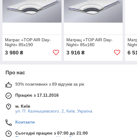
Матрас «TOP AIR Day-
Матрац «TOP AIR Day-
Матр
Night» 85x190
Night» 85x180
Nigh
3 980
3 916
6 5
₴
₴
Про нас
93% позитивних з 89 відгуків за рік
Працює з 17.11.2016
м. Київ
ул. П. Калнышевского, 2, Київ, Україна
Контакти
Сьогодні працює з 07:00 до 21:00