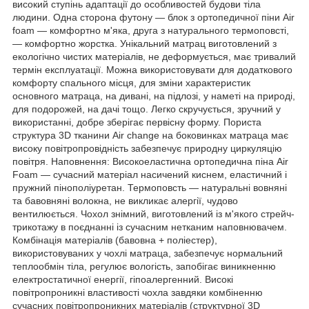
високий ступінь адаптації до особливостей будови тіла
людини. Одна сторона футону — блок з ортопедичної піни Air
foam — комфортно м'яка, друга з натурального термоповсті,
— комфортно жорстка. Унікальний матрац виготовлений з
екологічно чистих матеріалів, не деформується, має тривалий
термін експлуатації. Можна використовувати для додаткового
комфорту спального місця, для зміни характеристик
основного матраца, на дивані, на підлозі, у наметі на природі,
для подорожей, на дачі тощо. Легко скручується, зручний у
використанні, добре зберігає первісну форму. Пориста
структура 3D тканини Air change на боковинках матраца має
високу повітропровідність забезпечує природну циркуляцію
повітря. Наповнення: Високоеластична ортопедична піна Air
Foam — сучасний матеріал насичений киснем, еластичний і
пружний пінополіуретан. Термоповсть — натуральні вовняні
та бавовняні волокна, не викликає алергії, чудово
вентилюється. Чохол знімний, виготовлений із м'якого стрейч-
трикотажу в поєднанні із сучасним нетканим наповнювачем.
Комбінація матеріалів (бавовна + поліестер),
використовуваних у чохлі матраца, забезпечує нормальний
теплообмін тіла, регулює вологість, запобігає виникненню
електростатичної енергії, гіпоалергенний. Високі
повітропроникні властивості чохла завдяки комбіненню
сучасних повітропроникних матеріалів (структурної 3D