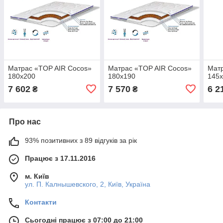
Матрас «TOP AIR Cocos»
Матрас «TOP AIR Cocos»
Матр
180x200
180x190
145
7 602
7 570
6 2
₴
₴
Про нас
93% позитивних з 89 відгуків за рік
Працює з 17.11.2016
м. Київ
ул. П. Калнышевского, 2, Київ, Україна
Контакти
Сьогодні працює з 07:00 до 21:00