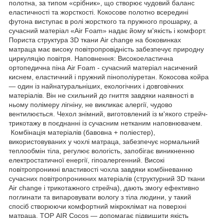
полотна, за типом «срібник», що створює чудовий баланс
еластичності та жорсткості. Кокосове полотно всередині
футона виступає в ролі жорсткого та пружного прошарку, а
сучасний матеріал «Air Foam» надає йому м'якість і комфорт.
Пориста структура 3D ткани Air change на боковинках
матраца має високу повітропровідність забезпечує природну
циркуляцію повітря. Наповнення: Високоеластична
ортопедична піна Air Foam - сучасний матеріал насичений
киснем, еластичний і пружний пінополіуретан. Кокосова койра
— один із найнатуральніших, екологічних і довговічних
матеріалів. Він не схильний до гниття завдяки наявності в
ньому полімеру лігніну, не викликає алергії, чудово
вентилюється. Чехол знімний, виготовлений із м'якого стрейч-
трикотажу в поєднанні із сучасним нетканим наповнювачем.
Комбінація матеріалів (бавовна + поліестер),
використовуваних у чохлі матраца, забезпечує нормальний
теплообмін тіла, регулює вологість, запобігає виникненню
електростатичної енергії, гіпоалергенний. Високі
повітропроникні властивості чохла завдяки комбіневанню
сучасних повітропроникних матеріалів (структурний 3D ткани
Air change і трикотажного стрейча), дають змогу ефективно
поглинати та випаровувати вологу з тіла людини, у такий
спосіб створюючи комфортний мікроклімат на поверхні
матраца. TOP AIR Cocos — допомагає підвищити якість