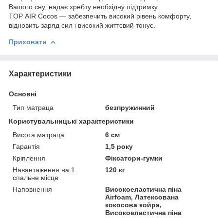
Вашого сну, надає хребту необхідну підтримку.
TOP AIR Cocos — забезпечить високий рівень комфорту,
відновить заряд сил і високий життєвий тонус.
Приховати
Характеристики
Основні
Тип матраца
безпружинний
Користувальницькі характеристики
Висота матраца
6 см
Гарантія
1,5 року
Кріплення
Фіксатори-гумки
Навантаження на 1
120 кг
спальне місце
Наповнення
Високоеластична піна
Airfoam, Латексована
кокосова койра,
Високоеластична піна