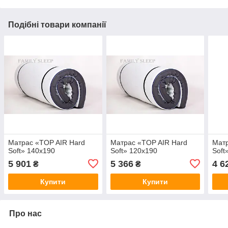
Подібні товари компанії
Матрас «TOP AIR Hard
Матрас «TOP AIR Hard
Матр
Soft» 140x190
Soft» 120x190
Soft
5 901
5 366
4 6
₴
₴
Купити
Купити
Про нас