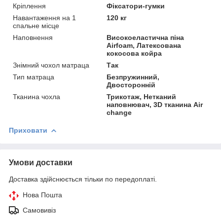
Кріплення
Фіксатори-гумки
Навантаження на 1
120 кг
спальне місце
Наповнення
Високоеластична піна
Airfoam, Латексована
кокосова койра
Знімний чохол матраца
Так
Тип матраца
Безпружинний,
Двосторонній
Тканина чохла
Трикотаж, Нетканий
наповнювач, 3D тканина Air
change
Приховати
Умови доставки
Доставка здійснюється тільки по передоплаті.
Нова Пошта
Самовивіз