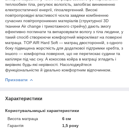
теплообмін тіла, регулює вологість, запобігає виникненню
електростатичної енергії, гіпоалергенний. Високі
повітропровідні властивості чохла завдяки комбіненню
сучасних повітропроникних матеріалів (структурної 3D
тканини Air change і трикотажного стрейчу) дають змогу
ефективно поглинати та випаровувати вологу з тіла людини, у
такий спосіб створюючи комфортний мікроклімат на поверхні
матраца. TOP AIR Hard Soft — матрац двосторонній, з одного
боку підвищена жорсткість для додаткової підтримки хребта, з
іншого — комфортна поверхня, що не перетискає судини та
капіляри під час сну. А кокосова койра в матраці згладить і
вирівняє будь-які нерівності. Насолоджуйтеся
функціональністю й ідеально комфортним відпочинком.
Приховати
Характеристики
Користувальницькі характеристики
Висота матраца
6 см
Гарантія
1,5 року