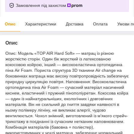
Замовлення під захистом
Опис
Характеристики
Доставка
Оплата
Умови п
Опис
Опис: Модель «TOP AIR Hard Soft» — матрац із різною
жорсткістю сторін. Один бік жорсткий із латексованою
кокосовою койрою, інший — високоеластична ортопедична
піна Air Foam. Пориста структура 3D тканини Air change на
боковинках матраца має високу повітропровідність забезпечує
природну циркуляцію повітря. Наповнення: Високоеластична
ортопедична піна Air Foam — сучасний матеріал насичений
киснем, еластичний і пружний пінополіуретан. Кокосова койра
— один із найнатуральніших, екологічних і довговічних
матеріалів. Він не схильний до гниття завдяки наявності в
ньому полімеру лігніну, не викликає алергії, чудово
вентилюється. Чохол знімний, виготовлений із м'якого стрейч-
трикотажу в поєднанні із сучасним нетканим наповнювачем.
Комбінація матеріалів (бавовна + поліестер),
використовуваних у чохлі матраца, забезпечує нормальний