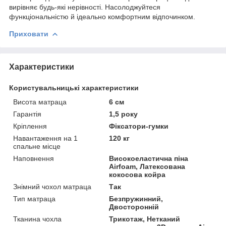
вирівняє будь-які нерівності. Насолоджуйтеся
функціональністю й ідеально комфортним відпочинком.
Приховати
Характеристики
Користувальницькі характеристики
Висота матраца
6 см
Гарантія
1,5 року
Кріплення
Фіксатори-гумки
Навантаження на 1
120 кг
спальне місце
Наповнення
Високоеластична піна
Airfoam, Латексована
кокосова койра
Знімний чохол матраца
Так
Тип матраца
Безпружинний,
Двосторонній
Тканина чохла
Трикотаж, Нетканий