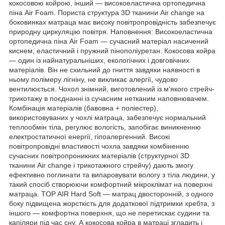
кокосовою койрою, інший — високоеластична ортопедична
піна Air Foam. Пориста структура 3D тканини Air change на
боковинках матраца має високу повітропровідність забезпечує
природну циркуляцію повітря. Наповнення: Високоеластична
ортопедична піна Air Foam — сучасний матеріал насичений
киснем, еластичний і пружний пінополіуретан. Кокосова койра
— один із найнатуральніших, екологічних і довговічних
матеріалів. Він не схильний до гниття завдяки наявності в
ньому полімеру лігніну, не викликає алергії, чудово
вентилюється. Чохол знімний, виготовлений із м'якого стрейч-
трикотажу в поєднанні із сучасним нетканим наповнювачем.
Комбінація матеріалів (бавовна + поліестер),
використовуваних у чохлі матраца, забезпечує нормальний
теплообмін тіла, регулює вологість, запобігає виникненню
електростатичної енергії, гіпоалергенний. Високі
повітропровідні властивості чохла завдяки комбіненню
сучасних повітропроникних матеріалів (структурної 3D
тканини Air change і трикотажного стрейчу) дають змогу
ефективно поглинати та випаровувати вологу з тіла людини, у
такий спосіб створюючи комфортний мікроклімат на поверхні
матраца. TOP AIR Hard Soft — матрац двосторонній, з одного
боку підвищена жорсткість для додаткової підтримки хребта, з
іншого — комфортна поверхня, що не перетискає судини та
капіляри під час сну. А кокосова койра в матраці згладить і