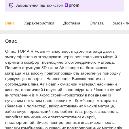
Замовлення під захистом
Опис
Характеристики
Доставка
Оплата
Умови п
Опис
Опис: TOP AIR Foam — властивості цього матраца дають
змогу ефективно згладжувати нерівності спального місця й
отримати комфорт повноцінного ортопедичного матраца.
Пориста структура 3D ткани Air change на боковинках
матраца має високу повітропровідність забезпечує природну
циркуляцію повітря. Наповнення: Високоеластична
ортопедична піна Air Foam - сучасний матеріал насичений
киснем, еластичний і пружний пінополіуретан. Чехол знімний,
виготовлений із м'якого стрейч-трикотажу в поєднанні із
сучасним нетканим наповнювачем. Комбінація матеріалів
(бавовна + поліестер), використовуваних у чохлі матраца,
забезпечує нормальний теплообмін тіла, регулює вологість,
запобігає виникненню електростатичної енергії,
гіпоалергенний. Високі повітропроникні властивості чохла
завдяки комбіневанню сучасних повітропроникних матеріалів