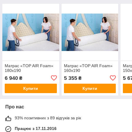
Матрас «TOP AIR Foam»
Матрас «TOP AIR Foam»
Мат
180x190
160x190
150
6 940
5 355
5 6
₴
₴
Купити
Купити
Про нас
93% позитивних з 89 відгуків за рік
Працює з 17.11.2016