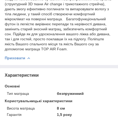
(структурний 3D ткани Air change і трикотажного стрейча),
дають змогу ефективно поглинати та випаровувати вологу з
тіла людини, у такий спосіб створюючи комфортний
мікроклімат на поверхні матраца. Багатофункціональний
футон із легкістю вирівнює перепади та нерівності дивана,
замінить старий зносний матрац, забезпечить комфортний
сон. Підійде як для удосконалення вашого ліжка або дивана,
так і для гостей, просто поклавши їх на підлогу. Поліпште
якість Вашого спального місця та якість Вашого сну за
допомогою матраца TOP AIR Foam.
Приховати
Характеристики
Основні
Тип матраца
безпружинний
Користувальницькі характеристики
Висота матраца
8 см
Гарантія
1,5 року