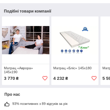
Подібні товари компанії
Матрац «Аврора»
Матрац «Бліс» 145x180
Матр
145x190
3 770
4 232
5 5
₴
₴
Про нас
93% позитивних з 89 відгуків за рік