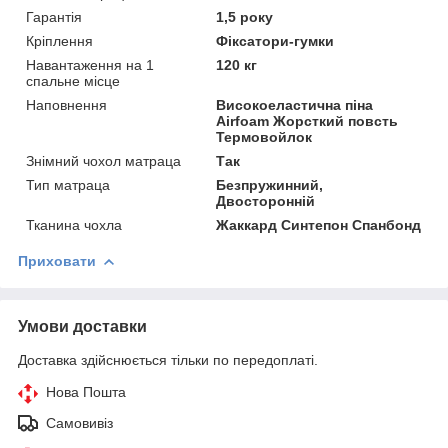
Гарантія
1,5 року
Кріплення
Фіксатори-гумки
Навантаження на 1
120 кг
спальне місце
Наповнення
Високоеластична піна
Airfoam Жорсткий повсть
Термовойлок
Знімний чохол матраца
Так
Тип матраца
Безпружинний,
Двосторонній
Тканина чохла
Жаккард Синтепон Спанбонд
Приховати
Умови доставки
Доставка здійснюється тільки по передоплаті.
Нова Пошта
Самовивіз