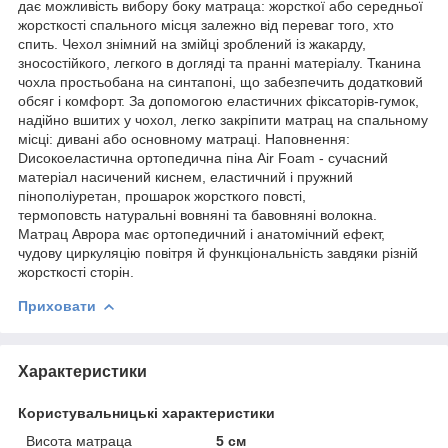
дає можливість вибору боку матраца: жорсткої або середньої
жорсткості спального місця залежно від переваг того, хто
спить. Чехол знімний на змійці зроблений із жакарду,
зносостійкого, легкого в догляді та пранні матеріалу. Тканина
чохла простьобана на синтапоні, що забезпечить додатковий
обсяг і комфорт. За допомогою еластичних фіксаторів-гумок,
надійно вшитих у чохол, легко закріпити матрац на спальному
місці: дивані або основному матраці. Наповнення:
Dисокоеластична ортопедична піна Air Foam - сучасний
матеріал насичений киснем, еластичний і пружний
пінополіуретан, прошарок жорсткого повсті,
термоповсть натуральні вовняні та бавовняні волокна.
Матрац Аврора має ортопедичний і анатомічний ефект,
чудову циркуляцію повітря й функціональність завдяки різній
жорсткості сторін.
Приховати
Характеристики
Користувальницькі характеристики
Висота матраца
5 см