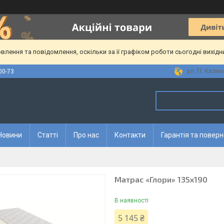
лення та повідомлення, оскільки за її графіком роботи сьогодні вихід
ул. П. Калны
00-73
Новини
Статті
Про нас
Контакти
Гарантія та повер
Матрас «Глори» 135x190
В наявності
5 145 ₴