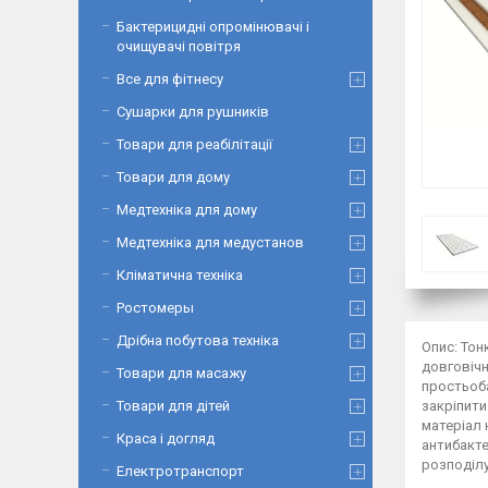
Бактерицидні опромінювачі і
очищувачі повітря
Все для фітнесу
Сушарки для рушників
Товари для реабілітації
Товари для дому
Медтехніка для дому
Медтехніка для медустанов
Кліматична техніка
Ростомеры
Дрібна побутова техніка
Опис: Тон
довговічн
Товари для масажу
простьоба
Товари для дітей
закріпити
матеріал 
Краса і догляд
антибакт
розподіл
Електротранспорт