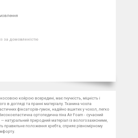
амовлення
ів
за домовленістю
косовою койрою всередині, має гнучкість, міцність і
ого в догляді та пранні матеріалу. Тканина чохла
тичних фіксаторів-гумок, надійно вшитих у чохол, легко
Високоеластична ортопедична піна Air Foam - сучасний
а — натуральний природний матеріал із вологозахисними,
ть правильне положення хребта, сприяє рівномірному
омфорту.