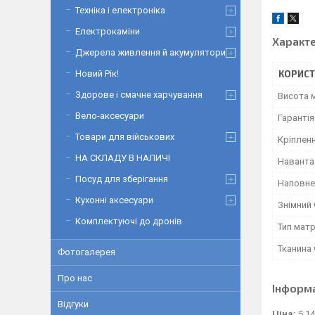
Техніка і електроніка
Електрокаміни
Характ
Джерела живлення й акумулятори
Новий Рік!
КОРИСТ
Здорове і смачне харчування
Висота 
Вело-аксесуари
Гарантія
Товари для військових
Кріплен
НА СКЛАДУ В НАЛИЧІ
Наванта
Посуд для зберігання
Наповне
Кухонні аксесуари
Знімний
Комплектуючі до дронів
Тип мат
Тканина
Фотогалерея
Про нас
Інформ
Відгуки
Ціна:
5 14