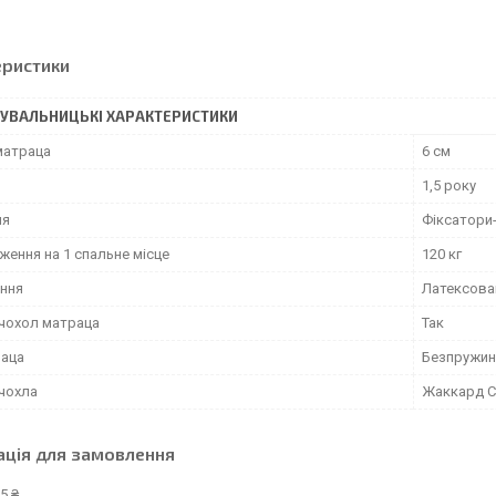
еристики
УВАЛЬНИЦЬКІ ХАРАКТЕРИСТИКИ
матраца
6 см
1,5 року
ня
Фіксатори
ження на 1 спальне місце
120 кг
ння
Латексова
 чохол матраца
Так
раца
Безпружин
 чохла
Жаккард С
ація для замовлення
5 ₴