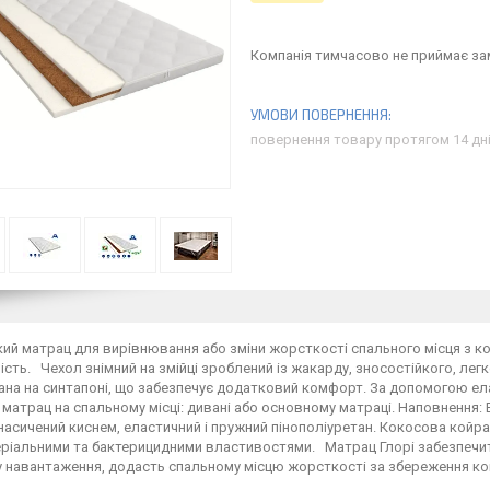
Компанія тимчасово не приймає з
повернення товару протягом 14 дн
кий матрац для вирівнювання або зміни жорсткості спального місця з ко
ість. Чехол знімний на змійці зроблений із жакарду, зносостійкого, легк
на на синтапоні, що забезпечує додатковий комфорт. За допомогою елас
 матрац на спальному місці: дивані або основному матраці. Наповнення: 
насичений киснем, еластичний і пружний пінополіуретан. Кокосова койр
еріальними та бактерицидними властивостями. Матрац Глорі забезпечи
у навантаження, додасть спальному місцю жорсткості за збереження к