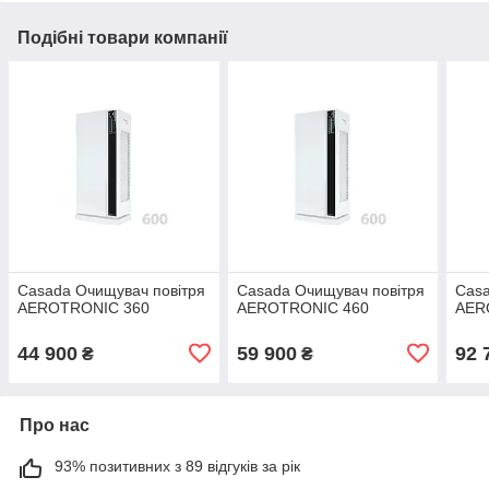
Подібні товари компанії
Casada Очищувач повітря
Casada Очищувач повітря
Casa
AEROTRONIC 360
AEROTRONIC 460
AER
44 900
59 900
92 
₴
₴
Про нас
93% позитивних з 89 відгуків за рік