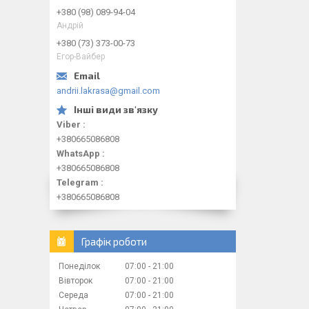
+380 (98) 089-94-04
Андрій
+380 (73) 373-00-73
Егор-Вайбер
andrii.lakrasa@gmail.com
Viber
+380665086808
WhatsApp
+380665086808
Telegram
+380665086808
Графік роботи
Понеділок
07:00
21:00
Вівторок
07:00
21:00
Середа
07:00
21:00