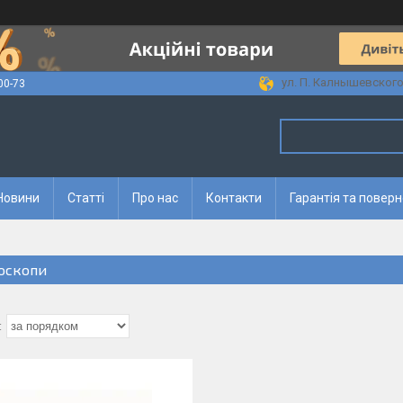
ул. П. Калнышевского, 
00-73
Новини
Статті
Про нас
Контакти
Гарантія та повер
оскопи