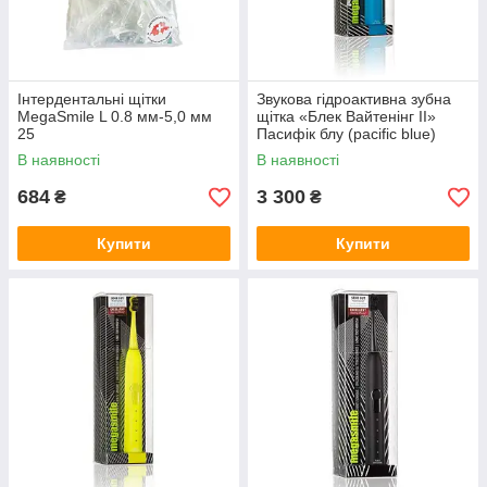
Інтердентальні щітки
Звукова гідроактивна зубна
MegaSmile L 0.8 мм-5,0 мм
щітка «Блек Вайтенінг ІІ»
25
Пасифік блу (pacific blue)
В наявності
В наявності
684
3 300
₴
₴
Купити
Купити