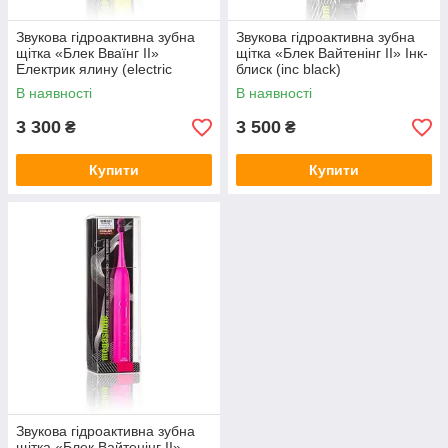
Звукова гідроактивна зубна
Звукова гідроактивна зубна
щітка «Блек Вваїнг ІІ»
щітка «Блек Вайтенінг ІІ» Інк-
Електрик ялину (electric
блиск (inc black)
yellow)
В наявності
В наявності
3 300
3 500
₴
₴
Купити
Купити
Звукова гідроактивна зубна
щітка «Блек Вайтенінг ІІ»