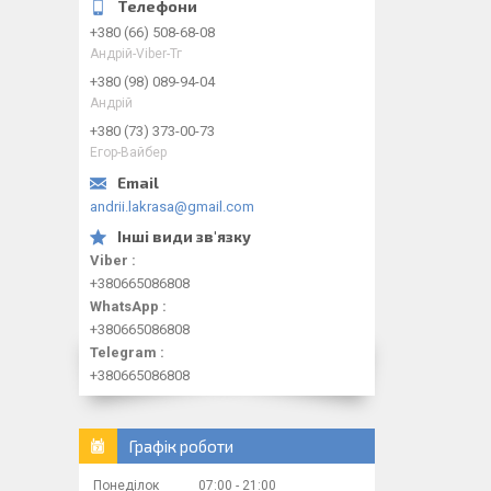
+380 (66) 508-68-08
Андрій-Viber-Тг
+380 (98) 089-94-04
Андрій
+380 (73) 373-00-73
Егор-Вайбер
andrii.lakrasa@gmail.com
Viber
+380665086808
WhatsApp
+380665086808
Telegram
+380665086808
Графік роботи
Понеділок
07:00
21:00