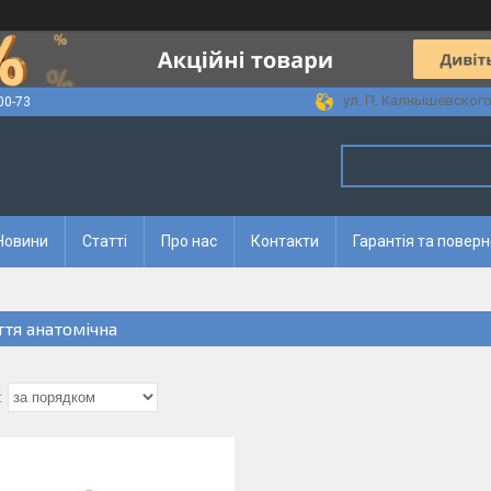
ул. П. Калнышевского, 
00-73
Новини
Статті
Про нас
Контакти
Гарантія та повер
ття анатомічна